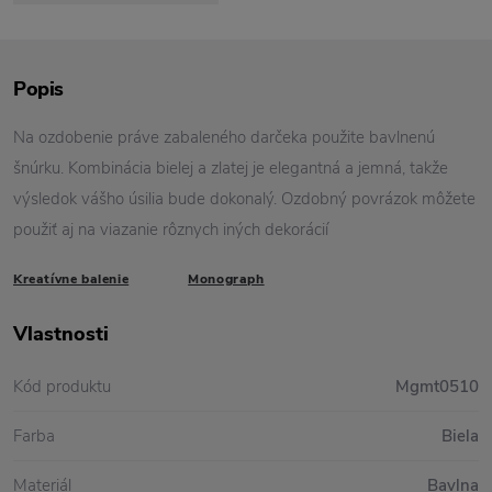
Popis
Na ozdobenie práve zabaleného darčeka použite bavlnenú
šnúrku. Kombinácia bielej a zlatej je elegantná a jemná, takže
výsledok vášho úsilia bude dokonalý. Ozdobný povrázok môžete
použiť aj na viazanie rôznych iných dekorácií
Kreatívne balenie
Monograph
Vlastnosti
Kód produktu
Mgmt0510
Farba
Biela
Materiál
Bavlna