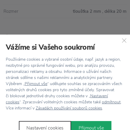
Rozmer
tloušťka 2 mm , délka 20 m
Všetko skladom,
odosielame ihneď
Vážíme si Vašeho soukromí
Doprava zadarmo
nad 100 €
Používáme cookies a vybrané osobní údaje, např. jazyk a region,
Vrátenie tovaru
do 30 dní
nezbytné pro správné fungování webu, pro analýzu provozu,
personalizaci reklamy a obsahu. Informace o užívání našich
7500+ produktov
na výber
stránek sdílíme s našimi reklamními a analytickými partnery.
Výběrem „
Přijmout vše
“ udělujete souhlas se zpracováním všech
Showroom
v Zlíne
volitelných druhů cookies pro tyto zmíněné účely. Spravovat
či blokovat jednotlivé druhy cookies můžete v „
Nastavení
cookies
“. Zpracování volitelných cookies můžete také
odmítnout
.
Více informací v
Zásadách používání souborů cookies
.
Novinky
e-mailom
Nastavení cookies
Přijmout vše