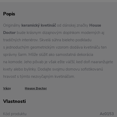
Popis
Originálny
keramický kvetináč
od dánskej značky
House
Doctor
bude krásnym dizajnovým doplnkom moderných aj
tradičných interiérov. Skvelá súhra bieleho podkladu
s jednoduchým geometrickým vzorom dodáva kvetináču ten
správny šarm. Môže slúžiť ako samostatná dekorácia
na komode. Jeho pôvab je však ešte väčší, keď doň naaranžujete
kvety alebo bylinky. Dodajte svojmu domovu sofistikovanú
hravosť s týmto nezvyčajným kvetináčom.
Vázy
House Doctor
Vlastnosti
Kód produktu
Ac0153