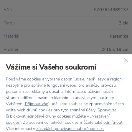
EAN
5707644389137
Farba
Biela
Materiál
Keramika
Rozmer
Ø 15 x 19 cm
Vážíme si Vašeho soukromí
Všetko skladom,
odosielame ihneď
Používáme cookies a vybrané osobní údaje, např. jazyk a region,
nezbytné pro správné fungování webu, pro analýzu provozu,
Doprava zadarmo
nad 100 €
personalizaci reklamy a obsahu. Informace o užívání našich
stránek sdílíme s našimi reklamními a analytickými partnery.
Vrátenie tovaru
do 30 dní
Výběrem „
Přijmout vše
“ udělujete souhlas se zpracováním všech
volitelných druhů cookies pro tyto zmíněné účely. Spravovat
7500+ produktov
na výber
či blokovat jednotlivé druhy cookies můžete v „
Nastavení
cookies
“. Zpracování volitelných cookies můžete také
odmítnout
.
Showroom
v Zlíne
Více informací v
Zásadách používání souborů cookies
.