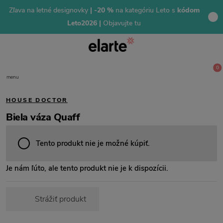
Zľava na letné designovky
| -20 %
na kategóriu Leto s
kódom
Leto2026 |
Objavujte tu
0
menu
HOUSE DOCTOR
Biela váza Quaff
Tento produkt nie je možné kúpiť.
Je nám ľúto, ale tento produkt nie je k dispozícii.
Strážiť produkt