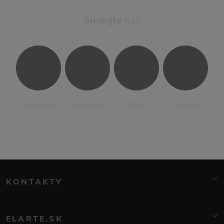
Sledujte
nás
Facebook
Instagram
Blog
Youtube
KONTAKTY
info@elarte.cz
+420 776 081 000
ELARTE.SK