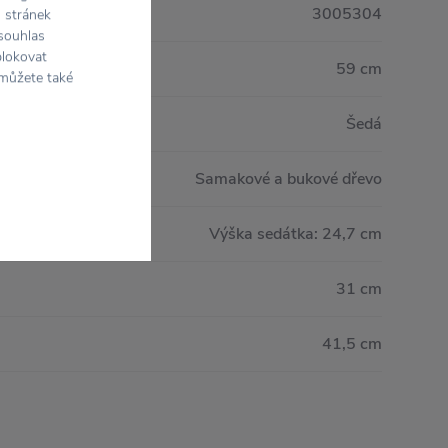
3005304
h stránek
 souhlas
blokovat
59 cm
 můžete také
Šedá
Samakové a bukové dřevo
Výška sedátka: 24,7 cm
31 cm
41,5 cm