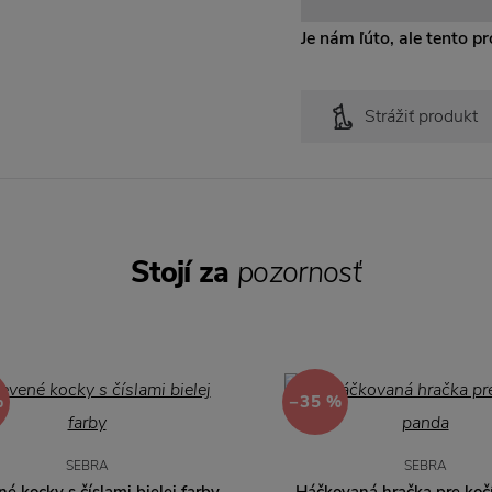
Je nám ľúto, ale tento pro
Strážiť produkt
Stojí za
pozornosť
%
−35 %
SEBRA
SEBRA
é kocky s číslami bielej farby
Háčkovaná hračka pre koč