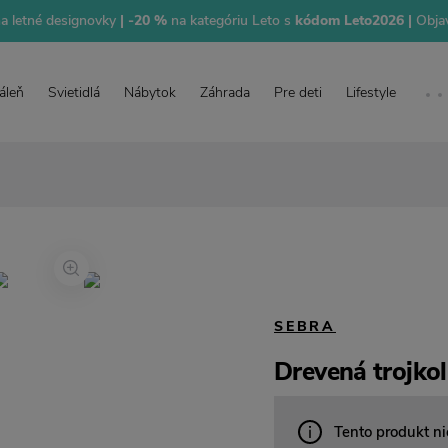
na letné designovky
| -20 %
na kategóriu Leto s
kódom Leto2026 |
Objav
áleň
Svietidlá
Nábytok
Záhrada
Pre deti
Lifestyle
SEBRA
Drevená trojkol
Tento produkt ni