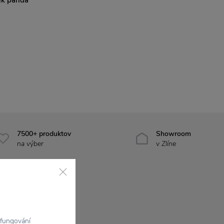
7500+ produktov
Showroom
na výber
v Zlíne
 fungování