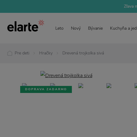
Zľava 
Leto
Nový
Bývanie
Kuchyňa a jed
Pre deti
Hračky
Drevená trojkolka sivá
DOPRAVA ZADARMO