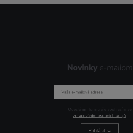
Novinky
e-mailom
Odesláním formuláře souhlasím se
zpracováním osobních údajů
.
Prihlásiť sa