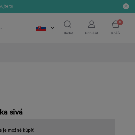
ujte tu
0
Hľadať
Prihlásiť
Košík
ka sivá
e je možné kúpiť.