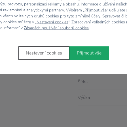
vá
drevená trojkolka
Kód produktu
ýzu provozu, personalizaci reklamy a obsahu. Informace o užívání našic
mi reklamními a analytickými partnery. Výběrem „
Přijmout vše
“ udělujete
aše dieťatko naučí nielen
 všech volitelných druhů cookies pro tyto zmíněné účely. Spravovat či 
Dĺžka
schopnosti
. Trojkolka
hy cookies můžete v „
Nastavení cookies
“. Zpracování volitelných cookies
ce informací v
Zásadách používání souborů cookies
.
o každej miestnosti.
Farba
hodou sú pogumované
.
Materiál
Nastavení cookies
Přijmout vše
Rozmer
Šírka
Výška