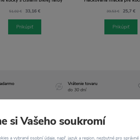
33,16 €
25,7 €
51,02 €
39,53 €
Prikúpiť
Prikúpiť
zadarmo
Vrátenie tovaru
do 30 dní
e si Vašeho soukromí
Vlastnosti
ies a vybrané osobní údaje, např. jazyk a region, nezbytné pro správné