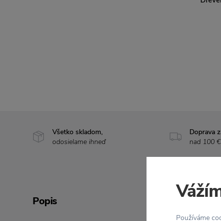
Všetko skladom,
Doprava 
odosielame ihneď
nad 100 €
Vážím
Popis
Používáme cook