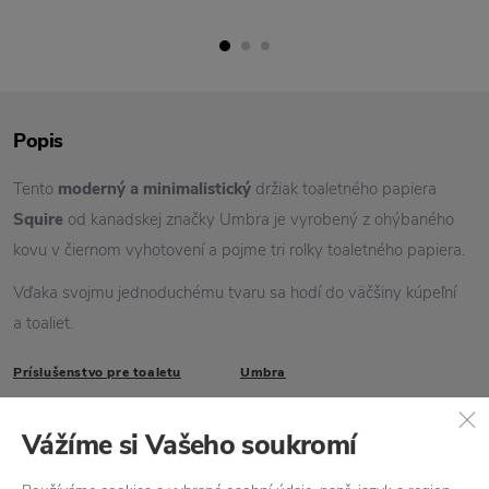
Popis
Tento
moderný a minimalistický
držiak toaletného papiera
Squire
od kanadskej značky Umbra je vyrobený z ohýbaného
kovu v čiernom vyhotovení a pojme tri rolky toaletného papiera.
Vďaka svojmu jednoduchému tvaru sa hodí do väčšiny kúpeľní
a toaliet.
Príslušenstvo pre toaletu
Umbra
Vlastnosti
Vážíme si Vašeho soukromí
Kód produktu
1015000-040