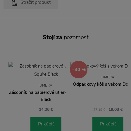
Strážiť produkt
Stojí za
pozornosť
−30 %
UMBRA
Odpadkový kôš s vekom Doty
UMBRA
Zásobník na papierové utierky Squire
Black
14,26 €
19,03 €
27,19 €
Prikúpiť
Prikúpiť