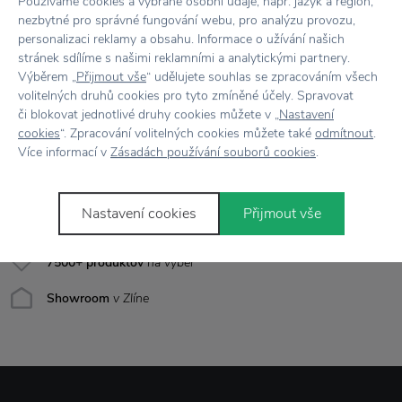
Používáme cookies a vybrané osobní údaje, např. jazyk a region,
nezbytné pro správné fungování webu, pro analýzu provozu,
Farba
Čierna
personalizaci reklamy a obsahu. Informace o užívání našich
stránek sdílíme s našimi reklamními a analytickými partnery.
Materiál
Kov
Výběrem „
Přijmout vše
“ udělujete souhlas se zpracováním všech
volitelných druhů cookies pro tyto zmíněné účely. Spravovat
či blokovat jednotlivé druhy cookies můžete v „
Nastavení
cookies
“. Zpracování volitelných cookies můžete také
odmítnout
.
Více informací v
Zásadách používání souborů cookies
.
Všetko skladom,
odosielame ihneď
Doprava zadarmo
nad 100 €
Nastavení cookies
Přijmout vše
Vrátenie tovaru
do 30 dní
7500+ produktov
na výber
Showroom
v Zlíne