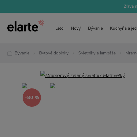
Zľava 
Leto
Nový
Bývanie
Kuchyňa a jed
Bývanie
Bytové doplnky
Svietniky a lampáše
Mramo
−80 %