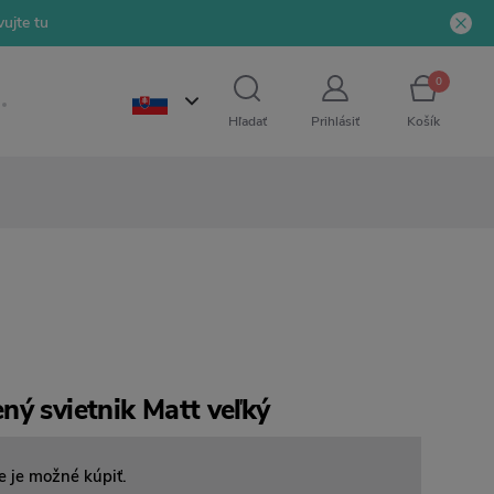
ujte tu
0
Hľadať
Prihlásiť
Košík
ný svietnik Matt veľký
e je možné kúpiť.