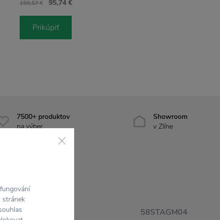
95,74 €
159,57 €
Prikúpiť
7500+ produktov
Showroom
na výber
v Zlíne
 fungování
h stránek
 souhlas
58STAGM04
blokovat