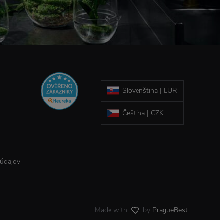
Slovenština | EUR
Čeština | CZK
 údajov
Made with
by
PragueBest