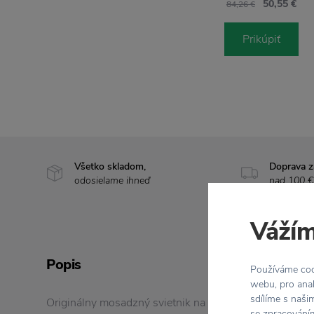
50,55 €
84,26 €
Prikúpiť
Všetko skladom,
Doprava 
odosielame ihneď
nad 100 €
Vážím
Popis
Používáme cook
webu, pro anal
sdílíme s naši
Originálny mosadzný svietnik na mramorovom podstav
se zpracováním