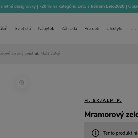
na letné designovky
| -20 %
na kategóriu Leto s
kódom Leto2026 |
Objav
áleň
Svietidlá
Nábytok
Záhrada
Pre deti
Lifestyle
rový zelený svietnik Matt veľký
H. SKJALM P.
Mramorový zele
Tento produkt ni