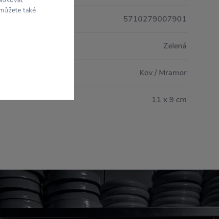
 můžete také
5710279007901
Zelená
Kov / Mramor
11 x 9 cm