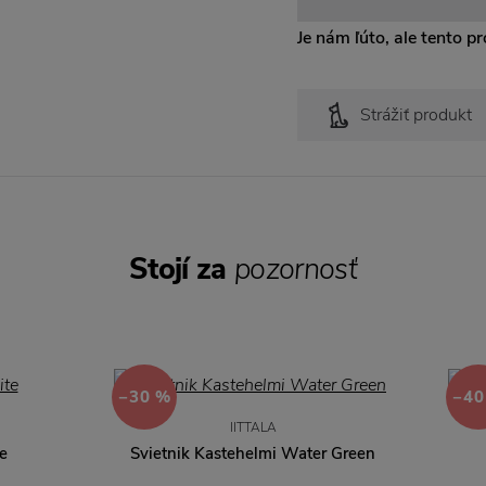
Je nám ľúto, ale tento pro
Strážiť produkt
Stojí za
pozornosť
−30 %
−40
IITTALA
e
Svietnik Kastehelmi Water Green