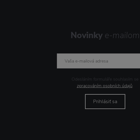
Novinky
e-mailom
Odesláním formuláře souhlasím se
zpracováním osobních údajů
.
Prihlásiť sa