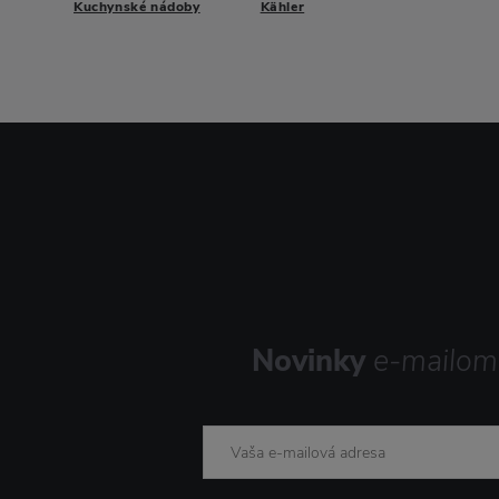
Kuchynské nádoby
Kähler
Novinky
e-mailom