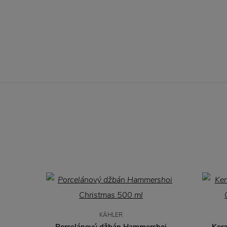
KÄHLER
Porcelánový džbán Hammershoi
Ker