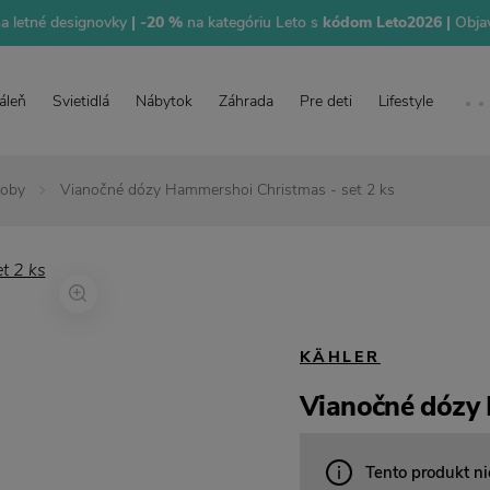
na letné designovky
| -20 %
na kategóriu Leto s
kódom Leto2026 |
Objav
áleň
Svietidlá
Nábytok
Záhrada
Pre deti
Lifestyle
doby
Vianočné dózy Hammershoi Christmas - set 2 ks
KÄHLER
Vianočné dózy 
Tento produkt ni