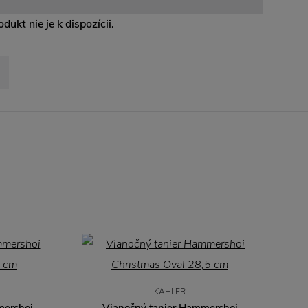
dukt nie je k dispozícii.
KÄHLER
mershoi
Vianočný tanier Hammershoi
V