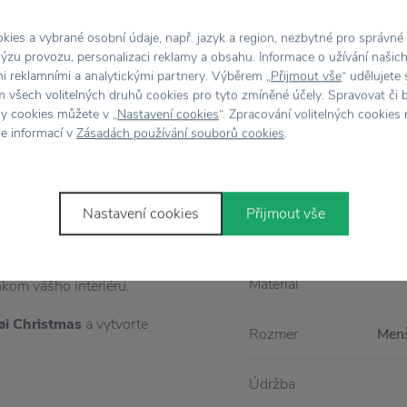
Vlastnosti
ies a vybrané osobní údaje, např. jazyk a region, nezbytné pro správné
ýzu provozu, personalizaci reklamy a obsahu. Informace o užívání našic
mi reklamními a analytickými partnery. Výběrem „
Přijmout vše
“ udělujete
elegantnými
vianočnými
Kód produktu
 všech volitelných druhů cookies pro tyto zmíněné účely. Spravovat či 
ähler
. Tento výnimočný
hy cookies můžete v „
Nastavení cookies
“. Zpracování volitelných cookies
Dizajnér
ce informací v
Zásadách používání souborů cookies
.
ený jemnými ilustráciami
ch ozdôb, ktoré navrhla
Farba
Nastavení cookies
Přijmout vše
a nadčasovú eleganciu.
Kolekcia
ky alebo drobné
Materiál
nkom vášho interiéru.
øi Christmas
a vytvorte
Rozmer
Menš
Údržba