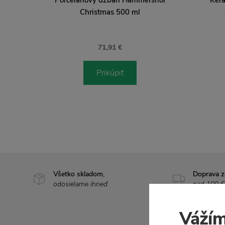
Christmas 500 ml
71,91 €
Prikúpiť
Všetko skladom,
Doprava 
odosielame ihneď
nad 100 €
Vážím