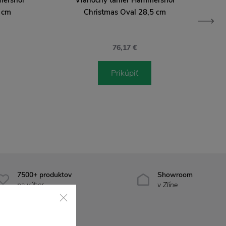
 cm
Christmas Oval 28,5 cm
76,17 €
Prikúpiť
7500+ produktov
Showroom
na výber
v Zlíne