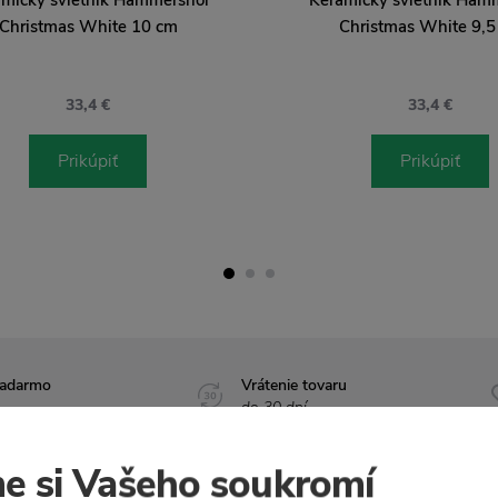
Christmas White 10 cm
Christmas White 9,5
33,4 €
33,4 €
Prikúpiť
Prikúpiť
zadarmo
Vrátenie tovaru
do 30 dní
e si Vašeho soukromí