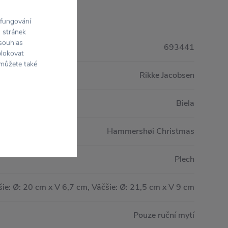
 fungování
h stránek
 souhlas
693441
blokovat
 můžete také
Rikke Jacobsen
Biela
Hammershøi Christmas
Plech
ie: Ø: 20 cm x V 6,7 cm, Väčšie: Ø: 21,5 cm x V 9 cm
Pouze ruční mytí