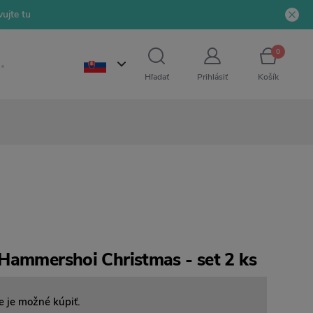
ujte tu
0
Hľadať
Prihlásiť
Košík
Hammershoi Christmas - set 2 ks
e je možné kúpiť.