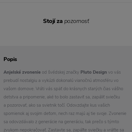
Stojí za
pozornosť
Popis
Anjelské zvonenie
od švédskej značky
Pluto Design
vo vás
prebudí nostalgiu a vykúzli dokonalú vianočnú atmosféru vo
vašom domove. Vráti vás späť do krásnych starých čias vášho
detstva a pripomenie, aké to bolo zastaviť sa, zapáliť sviečku
a pozorovať, ako sa svietnik točí. Odovzdajte kus vašich
spomienok aj svojim deťom, nech raz majú aj tie svoje. Zvonenie
sa odovzdávalo z generácie na generáciu, tak prečo s týmto
zvykom nepokračovať. Zastavte sa, zapáľte sviečku a vráťte sa