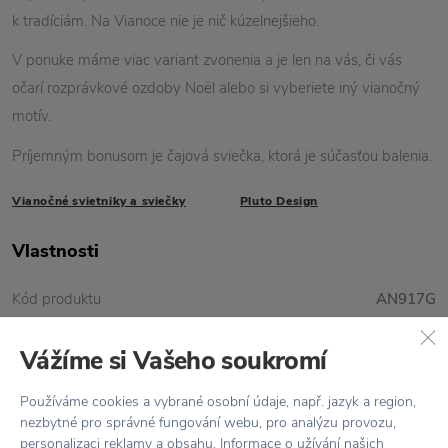
k tradíciám. Na Vianoce nie je nič kúzelnejšieho.
V ponuke máme viac variant zvonenia a je len na vás, či vás
očarí rozprávkové ozdoby Noël alebo si vyberiete iný vianočný
motív.
Príjemným bonusom je čajová sviečka, ktorá je súčasťou balenia.
Vianočné svietniky a sviečky
Pluto Design
Vlastnosti
Kód produktu
AN917G
Farba
Červená / Zlatá
Vážíme si Vašeho soukromí
Materiál
Kov
Používáme cookies a vybrané osobní údaje, např. jazyk a region,
nezbytné pro správné fungování webu, pro analýzu provozu,
Rozmer
V: 16 cm
personalizaci reklamy a obsahu. Informace o užívání našich