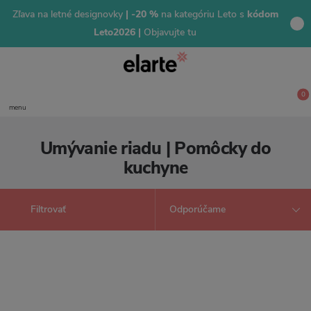
Zľava na letné designovky
| -20 %
na kategóriu Leto s
kódom
Leto2026 |
Objavujte tu
0
menu
Umývanie riadu | Pomôcky do
kuchyne
Filtrovať