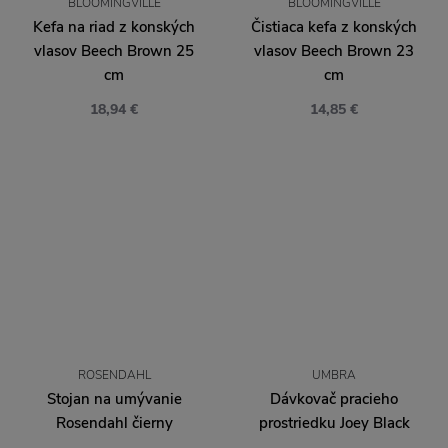
BLOOMINGVILLE
BLOOMINGVILLE
Kefa na riad z konských
Čistiaca kefa z konských
vlasov Beech Brown 25
vlasov Beech Brown 23
cm
cm
18,94 €
14,85 €
ROSENDAHL
UMBRA
Stojan na umývanie
Dávkovač pracieho
Rosendahl čierny
prostriedku Joey Black