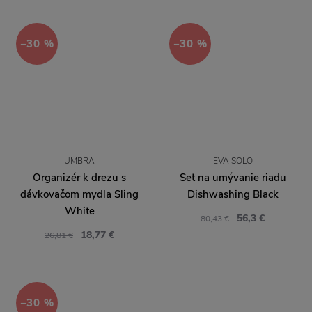
−30 %
−30 %
UMBRA
EVA SOLO
Organizér k drezu s
Set na umývanie riadu
dávkovačom mydla Sling
Dishwashing Black
White
56,3 €
80,43 €
18,77 €
26,81 €
−30 %