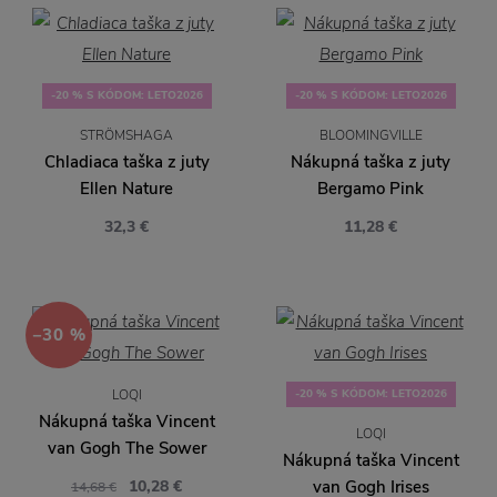
-20 % S KÓDOM: LETO2026
-20 % S KÓDOM: LETO2026
STRÖMSHAGA
BLOOMINGVILLE
Chladiaca taška z juty
Nákupná taška z juty
Ellen Nature
Bergamo Pink
32,3 €
11,28 €
−30 %
LOQI
-20 % S KÓDOM: LETO2026
Nákupná taška Vincent
LOQI
van Gogh The Sower
Nákupná taška Vincent
10,28 €
van Gogh Irises
14,68 €