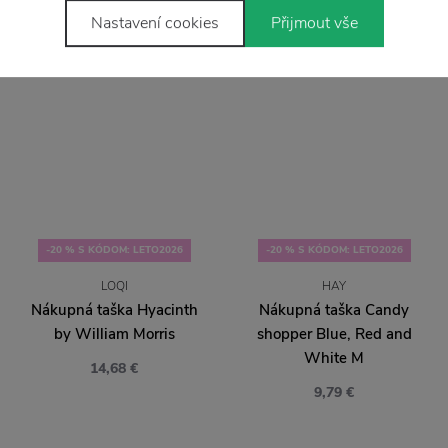
Nastavení cookies
Přijmout vše
-20 % S KÓDOM: LETO2026
-20 % S KÓDOM: LETO2026
LOQI
HAY
Nákupná taška Hyacinth
Nákupná taška Candy
by William Morris
shopper Blue, Red and
White M
14,68 €
9,79 €