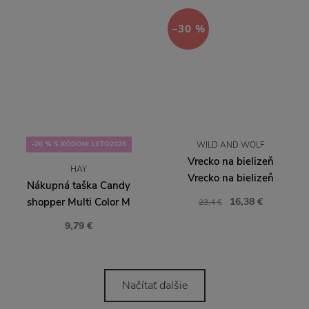
−30 %
-20 % S KÓDOM: LETO2026
WILD AND WOLF
Vrecko na bielizeň
HAY
Vrecko na bielizeň
Nákupná taška Candy
shopper Multi Color M
16,38 €
23,4 €
9,79 €
Načítať ďalšie