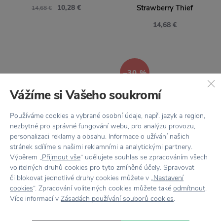
10,28 €
Strawberry Thief
14,68 €
14,68 €
−30 %
Vážíme si Vašeho soukromí
Používáme cookies a vybrané osobní údaje, např. jazyk a region,
nezbytné pro správné fungování webu, pro analýzu provozu,
personalizaci reklamy a obsahu. Informace o užívání našich
stránek sdílíme s našimi reklamními a analytickými partnery.
-20 % S KÓDOM: LETO2026
LOQI
Výběrem „
Přijmout vše
“ udělujete souhlas se zpracováním všech
volitelných druhů cookies pro tyto zmíněné účely. Spravovat
Nákupná taška B for
LOQI
či blokovat jednotlivé druhy cookies můžete v „
Nastavení
Beauty Black
Nákupná taška The
cookies
“. Zpracování volitelných cookies můžete také
odmítnout
.
Swan by Hilma af Klint
10,28 €
14,68 €
Více informací v
Zásadách používání souborů cookies
.
14,68 €