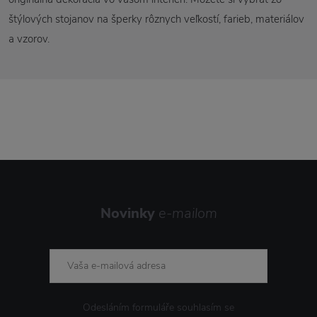
štýlových stojanov na šperky rôznych veľkostí, farieb, materiálov
a vzorov.
Novinky
e-mailom
Odesláním formuláře souhlasím se