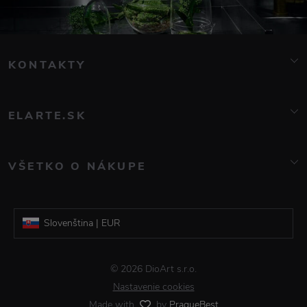
KONTAKTY
info@elarte.cz
+420 776 081 000
ELARTE.SK
Značky
O nás
VŠETKO O NÁKUPE
Kontakt
Časté otázky
Blog
Doprava a platba
Galerie DioArt
Slovenština | EUR
Obchodné podmienky
Reklamácia a vrátenie tovaru
Čeština | CZK
© 2026 DioArt s.r.o.
Informácie o spracovaní osobných údajov
Nastavenie cookies
Made with
by
PragueBest