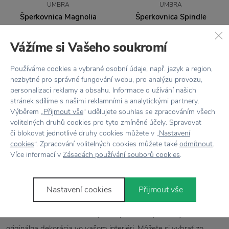
UMBRA
UMBRA
Šperkovnica Magnolia
Šperkovnica Spindle
Chrome
white
Vážíme si Vašeho soukromí
12,34 €
28,3 €
40,43 €
Používáme cookies a vybrané osobní údaje, např. jazyk a region,
nezbytné pro správné fungování webu, pro analýzu provozu,
personalizaci reklamy a obsahu. Informace o užívání našich
stránek sdílíme s našimi reklamními a analytickými partnery.
Výběrem „
Přijmout vše
“ udělujete souhlas se zpracováním všech
volitelných druhů cookies pro tyto zmíněné účely. Spravovat
či blokovat jednotlivé druhy cookies můžete v „
Nastavení
Šperkovnica | Úložné boxy na šperky
cookies
“. Zpracování volitelných cookies můžete také
odmítnout
.
Více informací v
Zásadách používání souborů cookies
.
Aj vám už došla trpezlivosť s večne zamotanými náhrdelníkmi
a visiacimi náušnicami? Potom si zaobstarajte štýlového strážcu
svojich šperkov!
Dizajnové šperkovnice
a stojany na šperky
Nastavení cookies
Přijmout vše
z našej ponuky vám poslúžia nielen ako praktickí pomocníci, ale
v kombinácii s vašimi krásnymi doplnkami vyniknú aj ako
originálna dekorácia vo vašom interiéri. Môžete si vybrať zo