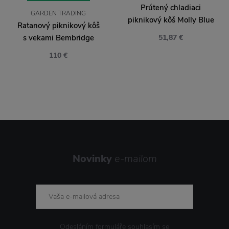
Prútený chladiaci
GARDEN TRADING
piknikový kôš Molly Blue
Ratanový piknikový kôš
s vekami Bembridge
51,87 €
110 €
Novinky
e-mailom
Odesláním formuláře souhlasím se