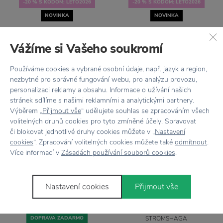
-20 % S KÓDOM: LETO2026
-20 % S KÓDOM: LETO2026
NOVINKA
NOVINKA
IB LAURSEN
IB LAURSEN
Vážíme si Vašeho soukromí
Termo fľaša Polyrattan
Termo fľaša Polyrattan
Handwoven Brown 500
Handwoven Natural 500
ml
ml
Používáme cookies a vybrané osobní údaje, např. jazyk a region,
nezbytné pro správné fungování webu, pro analýzu provozu,
41,49 €
41,49 €
personalizaci reklamy a obsahu. Informace o užívání našich
stránek sdílíme s našimi reklamními a analytickými partnery.
Výběrem „
Přijmout vše
“ udělujete souhlas se zpracováním všech
volitelných druhů cookies pro tyto zmíněné účely. Spravovat
či blokovat jednotlivé druhy cookies můžete v „
Nastavení
cookies
“. Zpracování volitelných cookies můžete také
odmítnout
.
Více informací v
Zásadách používání souborů cookies
.
Nastavení cookies
Přijmout vše
DOPRAVA ZADARMO
STRÖMSHAGA