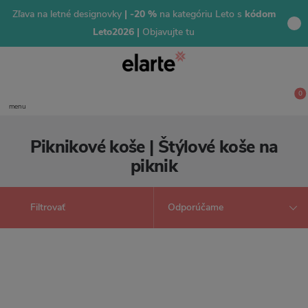
Zľava na letné designovky
| -20 %
na kategóriu Leto s
kódom
Leto2026 |
Objavujte tu
0
menu
Piknikové koše | Štýlové koše na
piknik
Filtrovať