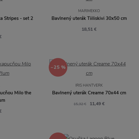
MARIMEKKO
a Stripes - set 2
Bavlnený uterák Tiiliskivi 30x50 cm
18,51 €
€
−25 %
A
IRIS HANTVERK
ucňou Milo the
Bavlnený uterák Creame 70x44 cm
lum
11,49 €
15,32 €
€