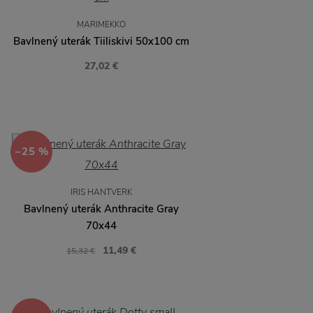
MARIMEKKO
Bavlnený uterák Tiiliskivi 50x100 cm
27,02 €
−25 %
IRIS HANTVERK
Bavlnený uterák Anthracite Gray
70x44
11,49 €
15,32 €