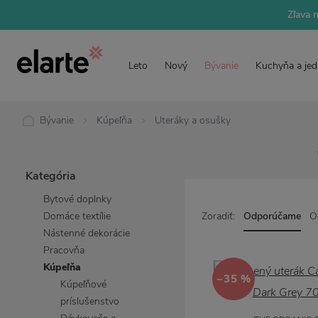
Zľava 
Leto
Nový
Bývanie
Kuchyňa a jed
Bývanie
Kúpeľňa
Uteráky a osušky
Kategória
Bytové doplnky
Domáce textílie
Zoradiť:
Odporúčame
O
Nástenné dekorácie
Pracovňa
Kúpeľňa
−35 %
Kúpeľňové
príslušenstvo