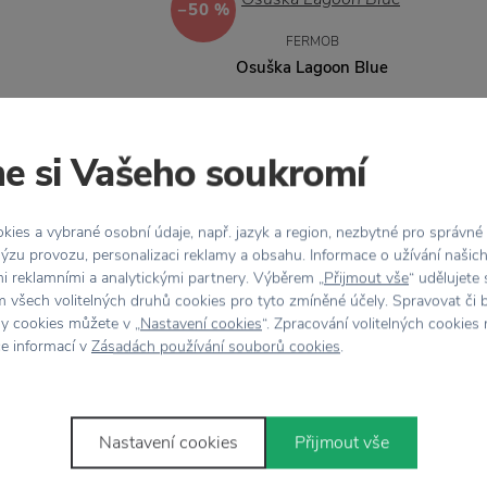
−50 %
FERMOB
Osuška Lagoon Blue
18,94 €
37,87 €
e si Vašeho soukromí
ies a vybrané osobní údaje, např. jazyk a region, nezbytné pro správné
ýzu provozu, personalizaci reklamy a obsahu. Informace o užívání našic
mi reklamními a analytickými partnery. Výběrem „
Přijmout vše
“ udělujete
COMPANY
 všech volitelných druhů cookies pro tyto zmíněné účely. Spravovat či 
ák Clay
hy cookies můžete v „
Nastavení cookies
“. Zpracování volitelných cookies
ce informací v
Zásadách používání souborů cookies
.
,74 €
Nastavení cookies
Přijmout vše
−35 %