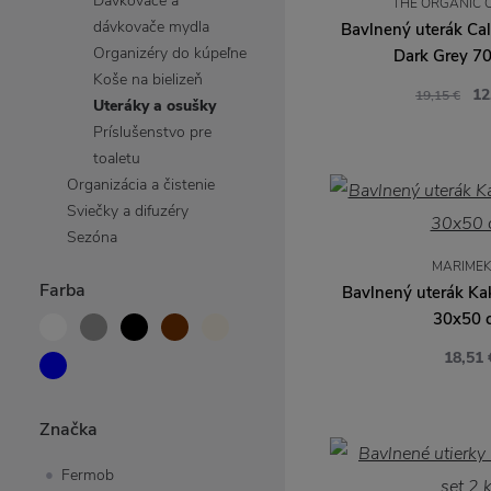
Dávkovače a
THE ORGANIC 
dávkovače mydla
Bavlnený uterák C
Organizéry do kúpeľne
Dark Grey 7
Koše na bielizeň
12
19,15 €
Uteráky a osušky
Príslušenstvo pre
toaletu
Organizácia a čistenie
Sviečky a difuzéry
Sezóna
MARIME
Farba
Bavlnený uterák Kak
30x50 
18,51 
Značka
Fermob