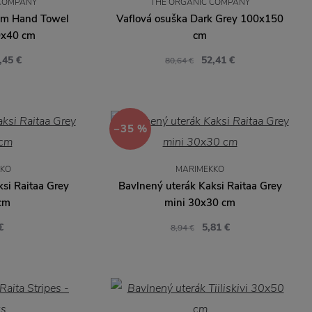
COMPANY
THE ORGANIC COMPANY
alm Hand Towel
Vaflová osuška Dark Grey 100x150
0x40 cm
cm
,45 €
52,41 €
80,64 €
−35 %
KKO
MARIMEKKO
si Raitaa Grey
Bavlnený uterák Kaksi Raitaa Grey
cm
mini 30x30 cm
€
5,81 €
8,94 €