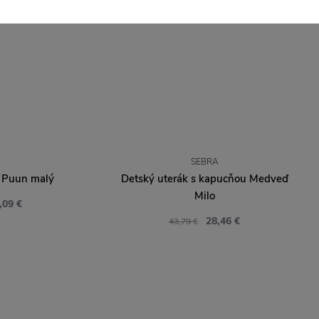
SEBRA
 Puun malý
Detský uterák s kapucňou Medveď
Milo
,09 €
28,46 €
43,79 €