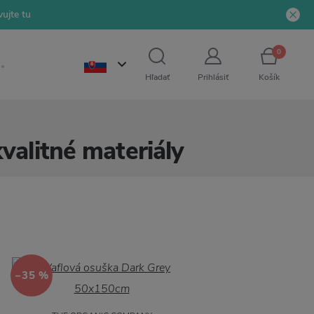
ujte tu
0
Hľadať
Prihlásiť
Košík
valitné materiály
−35 %