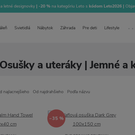
na letné designovky
| -20 %
na kategóriu Leto s
kódom Leto2026 |
Objav
áleň
Svietidlá
Nábytok
Záhrada
Pre deti
Lifestyle
Osušky a uteráky | Jemné a k
d najlacnejšieho
Od najdrahšieho
Podľa názvu
−35 %