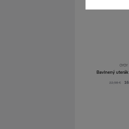
OYOY
Bavlnený uterák
16
22,98 €