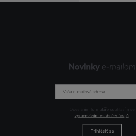
Novinky
e-mailom
Odesláním formuláře souhlasím se
zpracováním osobních údajů
.
Prihlásiť sa