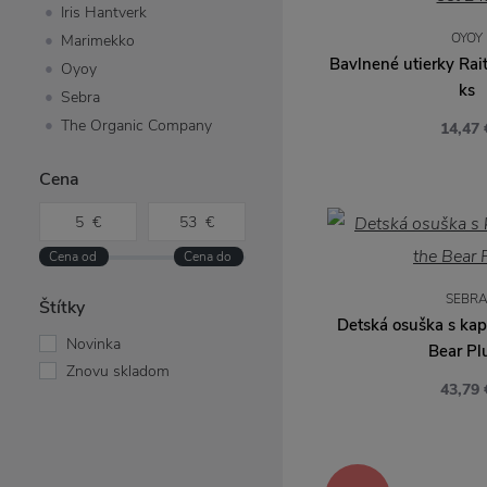
Iris Hantverk
OYOY
Marimekko
Bavlnené utierky Rait
Oyoy
ks
Sebra
The Organic Company
14,47 
Cena
SEBR
Štítky
Detská osuška s kap
Novinka
Bear P
Znovu skladom
43,79 