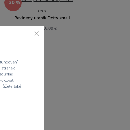
−30 %
OYOY
Bavlnený uterák Dotty small
16,09 €
22,98 €
 fungování
h stránek
 souhlas
blokovat
 můžete také