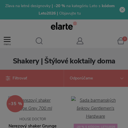
Zľava na letné designovky
| -20 %
na kategóriu Leto s
kódom
Leto2026 |
Objavujte tu
0
menu
Shakery | Štýlové koktaily doma
Filtrovať
−35 %
HOUSE DOCTOR
Nerezový shaker Grunge
-20 % S KÓDOM: LETO2026