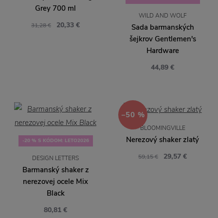
Grey 700 ml
WILD AND WOLF
20,33 €
31,28 €
Sada barmanských
šejkrov Gentlemen's
Hardware
44,89 €
−50 %
BLOOMINGVILLE
Nerezový shaker zlatý
-20 % S KÓDOM: LETO2026
29,57 €
59,15 €
DESIGN LETTERS
Barmanský shaker z
nerezovej ocele Mix
Black
80,81 €