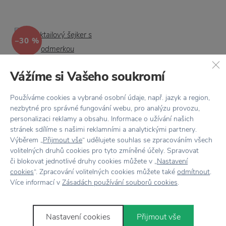
−30 %
STELTON
Vážíme si Vašeho soukromí
Koktailový šejker s
odmerkou
Používáme cookies a vybrané osobní údaje, např. jazyk a region,
nezbytné pro správné fungování webu, pro analýzu provozu,
67,02 €
95,74 €
personalizaci reklamy a obsahu. Informace o užívání našich
stránek sdílíme s našimi reklamními a analytickými partnery.
Výběrem „
Přijmout vše
“ udělujete souhlas se zpracováním všech
volitelných druhů cookies pro tyto zmíněné účely. Spravovat
či blokovat jednotlivé druhy cookies můžete v „
Nastavení
cookies
“. Zpracování volitelných cookies můžete také
odmítnout
.
Více informací v
Zásadách používání souborů cookies
.
Novinky
e-mailom
Nastavení cookies
Přijmout vše