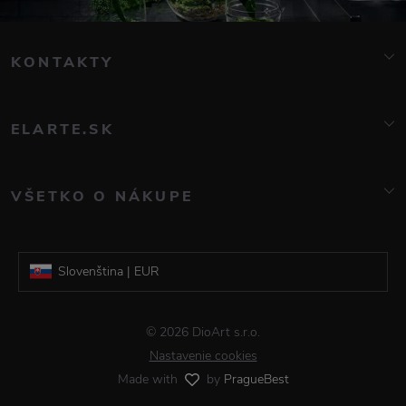
KONTAKTY
info@elarte.cz
+420 776 081 000
ELARTE.SK
Značky
O nás
VŠETKO O NÁKUPE
Kontakt
Časté otázky
Blog
Doprava a platba
Galerie DioArt
Slovenština | EUR
Obchodné podmienky
Reklamácia a vrátenie tovaru
Čeština | CZK
© 2026 DioArt s.r.o.
Informácie o spracovaní osobných údajov
Nastavenie cookies
Made with
by
PragueBest