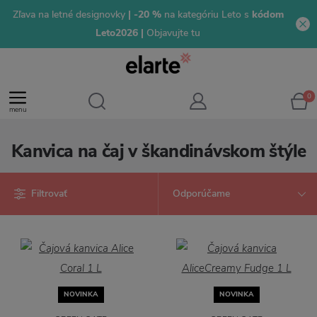
Zľava na letné designovky
| -20 %
na kategóriu Leto s
kódom
Leto2026 |
Objavujte tu
0
menu
Kanvica na čaj v škandinávskom štýle
Filtrovať
NOVINKA
NOVINKA