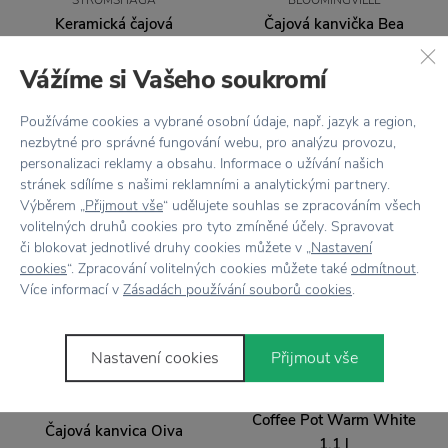
STRÖMSHAGA
BLOOMINGVILLE
Keramická čajová
Čajová kanvička Bea
kanvička Viola Leaf 750
Nature 1,2 l
ml
Vážíme si Vašeho soukromí
50,43 €
43,19 €
Používáme cookies a vybrané osobní údaje, např. jazyk a region,
nezbytné pro správné fungování webu, pro analýzu provozu,
personalizaci reklamy a obsahu. Informace o užívání našich
stránek sdílíme s našimi reklamními a analytickými partnery.
Výběrem „
Přijmout vše
“ udělujete souhlas se zpracováním všech
volitelných druhů cookies pro tyto zmíněné účely. Spravovat
či blokovat jednotlivé druhy cookies můžete v „
Nastavení
cookies
“. Zpracování volitelných cookies můžete také
odmítnout
.
Více informací v
Zásadách používání souborů cookies
.
Nastavení cookies
Přijmout vše
DOPRAVA ZADARMO
GARDEN TRADING
Smaltovaná kanvička
MARIMEKKO
Coffee Pot Warm White
Čajová kanvica Oiva
1,1 l