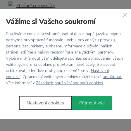
Vážíme si Vašeho soukromí
AUDO COPENHAGEN
Zhášadlo na sviečky
Používáme cookies a vybrané osobní údaje, např. jazyk a region,
Kubus Black
nezbytné pro správné fungování webu, pro analýzu provozu,
personalizaci reklamy a obsahu. Informace o užívání našich
33,62 €
stránek sdílíme s našimi reklamními a analytickými partnery.
Výběrem „
Přijmout vše
“ udělujete souhlas se zpracováním všech
volitelných druhů cookies pro tyto zmíněné účely. Spravovat
či blokovat jednotlivé druhy cookies můžete v „
Nastavení
cookies
“. Zpracování volitelných cookies můžete také
odmítnout
.
Více informací v
Zásadách používání souborů cookies
.
Nastavení cookies
Přijmout vše