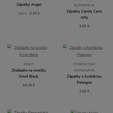
Zápalky Angel
SCANDINAVIA
Zápalky Candy Cane
2,35 €
3,62 €
Jolly
3,62 €
ERNST
STOREFACTORY
Zhášadlo na sviečky
SCANDINAVIA
Ernst Black
Zápalky s ilustráciou
Pelargon
24,26 €
3,62 €