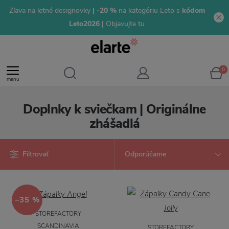
Zľava na letné designovky
| -20 %
na kategóriu Leto s
kódom
Leto2026 |
Objavujte tu
0
menu
Doplnky k sviečkam | Originálne
zhášadlá
Filtrovať
−35 %
STOREFACTORY
SCANDINAVIA
STOREFACTORY