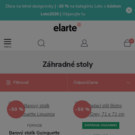
Zľava na letné designovky
| -20 %
na kategóriu Leto s
kódom
Leto2026 |
Objavujte tu
0
menu
Záhradné stoly
Filtrovať
−50 %
−50 %
FERMOB
DOPRAVA ZADARMO
Barový stolík Guinguette