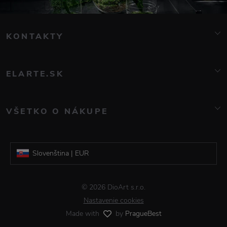
KONTAKTY
info@elarte.cz
+420 776 081 000
ELARTE.SK
Značky
O nás
VŠETKO O NÁKUPE
Kontakt
Časté otázky
Blog
Doprava a platba
Galerie DioArt
Slovenština | EUR
Obchodné podmienky
Reklamácia a vrátenie tovaru
Čeština | CZK
© 2026 DioArt s.r.o.
Informácie o spracovaní osobných údajov
Nastavenie cookies
Made with
by
PragueBest