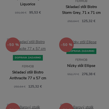
FERMOB
Liquorice
Skladací stôl Bistro
95,53 €
Storm Grey, 71 x 71 cm
191,06 €
125,32 €
250,64 €
−50 %
−50 %
DOPRAVA ZADARMO
DOPRAVA ZADARMO
FERMOB
Nízky stôl Ellipse
FERMOB
Skladací stôl Bistro
276,38 €
552,77 €
Anthracite 77 x 57 cm
125,32 €
250,64 €