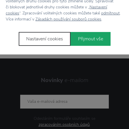
volitelných druhů cookies pro tyto zmíněné účely. Spravovat
či blokovat jednotlivé druhy cookies můžete v „
Nastavení
cookies
“. Zpracování volitelných cookies můžete také
odmítnout
.
Více informací v
Zásadách používání souborů cookies
.
Nastavení cookies
Přijmout vše
Novinky
e-mailom
Odesláním formuláře souhlasím se
zpracováním osobních údajů
.