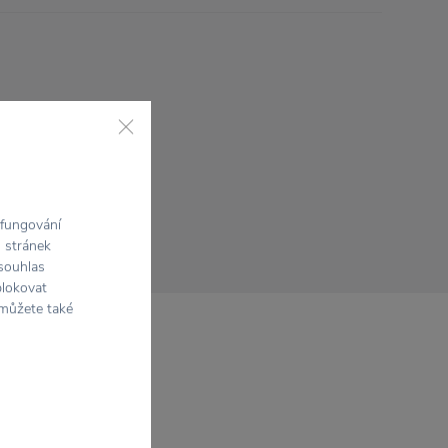
 fungování
h stránek
 souhlas
blokovat
 můžete také