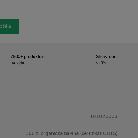
ošíka
7500+ produktov
Showroom
na výber
v Zlíne
101020003
100% organická bavlna (certifikát GOTS)