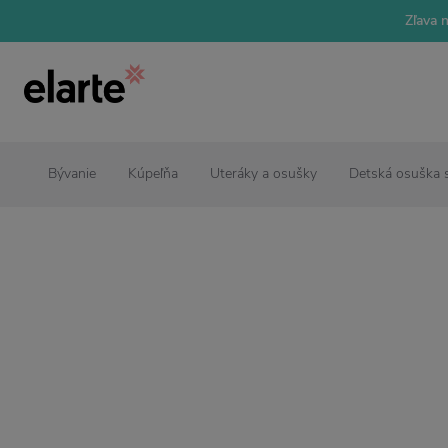
Zľava 
Bývanie
Kúpeľňa
Uteráky a osušky
Detská osuška 