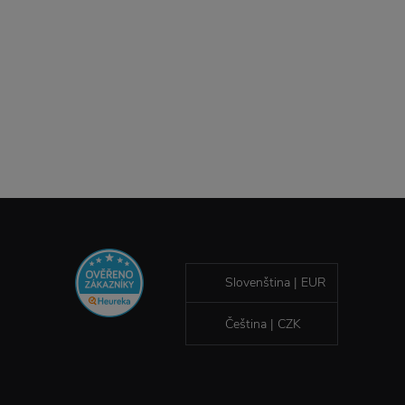
Slovenština | EUR
Čeština | CZK