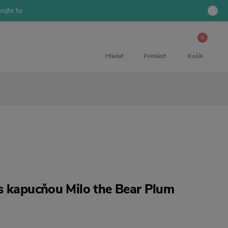
ujte tu
0
Hľadať
Prihlásiť
Košík
s kapucňou Milo the Bear Plum