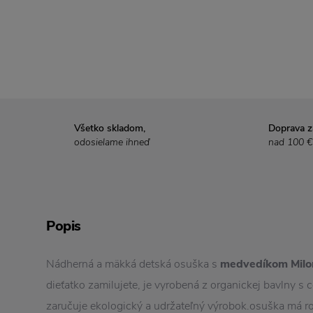
Všetko skladom,
Doprava 
odosielame ihneď
nad 100 €
Popis
Nádherná a mäkká detská osuška s
medvedíkom Mil
dieťatko zamilujete, je vyrobená z organickej bavlny s 
zaručuje ekologický a udržateľný výrobok.osuška má r