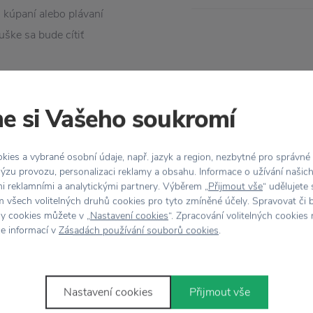
 kúpaní alebo plávaní
uške sa bude cítiť
e si Vašeho soukromí
ies a vybrané osobní údaje, např. jazyk a region, nezbytné pro správné
ýzu provozu, personalizaci reklamy a obsahu. Informace o užívání našic
mi reklamními a analytickými partnery. Výběrem „
Přijmout vše
“ udělujete
 všech volitelných druhů cookies pro tyto zmíněné účely. Spravovat či 
hy cookies můžete v „
Nastavení cookies
“. Zpracování volitelných cookies
ce informací v
Zásadách používání souborů cookies
.
Stojí za
pozornosť
Nastavení cookies
Přijmout vše