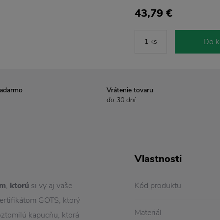
43,79 €
Do k
zadarmo
Vrátenie tovaru
do 30 dní
Vlastnosti
om
,
ktorú
si vy aj vaše
Kód produktu
certifikátom GOTS, ktorý
Materiál
oztomilú kapucňu, ktorá