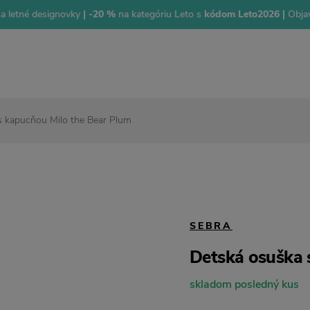
na letné designovky
| -20 %
na kategóriu Leto s
kódom Leto2026 |
Objav
s kapucňou Milo the Bear Plum
SEBRA
Detská osuška 
skladom posledný kus