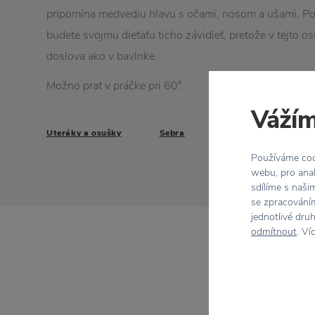
pripomína medvediu hlavu s očami, nosom a ušami. Po
budete svojmu dieťaťu ticho závidieť, pretože v tejto os
doslova ako v bavlnke.
Možno prať v práčke pri 60°.
Vážím
Uteráky a osušky
Sebra
Používáme cook
webu, pro anal
sdílíme s naši
se zpracováním
jednotlivé dru
odmítnout
. Ví