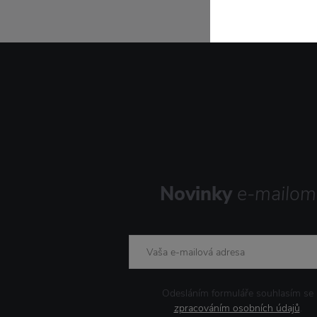
Novinky
e-mailom
Odesláním formuláře souhlasím se
zpracováním osobních údajů
.