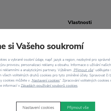
Vlastnosti
ny Engelin a švédskej
Kód produktu
e si Vašeho soukromí
aním, ktoré môžeme
Dizajnér
imalistických váz
ovrchom sošky a jemnými
ies a vybrané osobní údaje, např. jazyk a region, nezbytné pro správné
Hmotnosť
ýzu provozu, personalizaci reklamy a obsahu. Informace o užívání našic
mi reklamními a analytickými partnery. Výběrem „
Přijmout vše
“ udělujete
 všech volitelných druhů cookies pro tyto zmíněné účely. Spravovat či 
 čo najlepšie ladila
Materiál
hy cookies můžete v „
Nastavení cookies
“. Zpracování volitelných cookies
ce informací v
Zásadách používání souborů cookies
.
Nastavení cookies
Přijmout vše