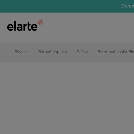
Zľava 
Bývanie
Bytové doplnky
Sošky
Betónová soška Bl