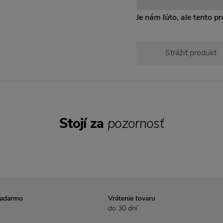
Je nám ľúto, ale tento pro
Strážiť produkt
Stojí za
pozornosť
zadarmo
Vrátenie tovaru
do 30 dní