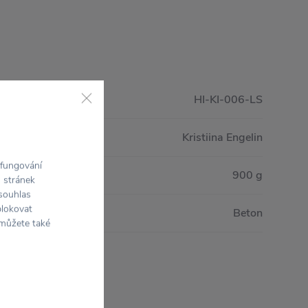
HI-KI-006-LS
Kristiina Engelin
 fungování
900 g
h stránek
 souhlas
blokovat
Beton
 můžete také