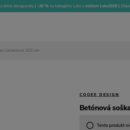
na letné designovky
| -20 %
na kategóriu Leto s
kódom Leto2026 |
Objav
ess Limestone 20,5 cm
COOEE DESIGN
Betónová soška
Tento produkt ni