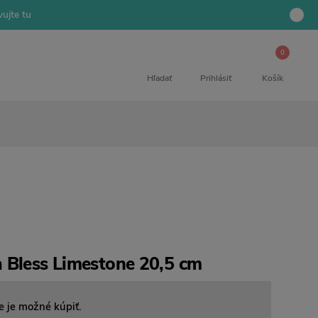
ujte tu
0
Hľadať
Prihlásiť
Košík
 Bless Limestone 20,5 cm
e je možné kúpiť.