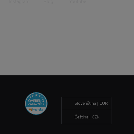
Instagram
Blog
Youtube
Slovenština | EUR
Čeština | CZK