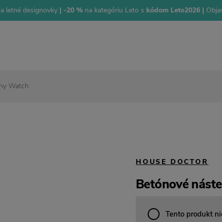
na letné designovky
| -20 %
na kategóriu Leto s
kódom Leto2026 |
Objav
iny Watch
HOUSE DOCTOR
Betónové nást
Tento produkt ni