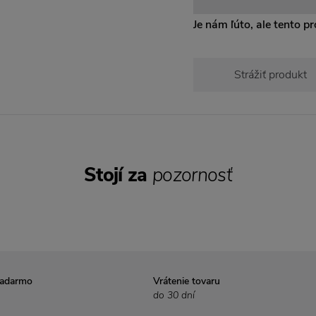
Je nám ľúto, ale tento pro
Strážiť produkt
Stojí za
pozornosť
zadarmo
Vrátenie tovaru
do 30 dní