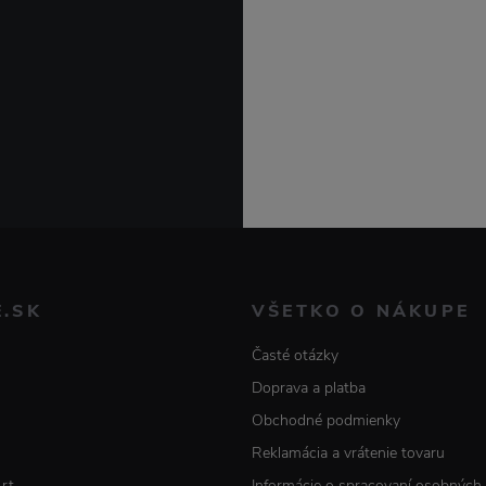
E.SK
VŠETKO O NÁKUPE
Časté otázky
Doprava a platba
Obchodné podmienky
Reklamácia a vrátenie tovaru
Art
Informácie o spracovaní osobných