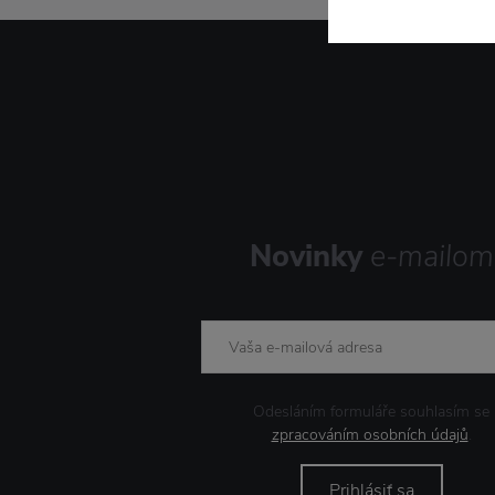
Novinky
e-mailom
Odesláním formuláře souhlasím se
zpracováním osobních údajů
.
Prihlásiť sa