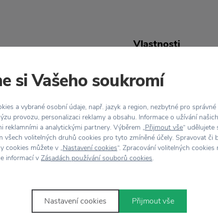
Vlastnosti
ju funkciu, ale zároveň
Kód produktu
e si Vašeho soukromí
koratívne
nástenné
Farba
árou sa skrýva surový
ies a vybrané osobní údaje, např. jazyk a region, nezbytné pro správné
 dizajnu. Jednoduché,
ýzu provozu, personalizaci reklamy a obsahu. Informace o užívání našic
Rozmer
mi reklamními a analytickými partnery. Výběrem „
Přijmout vše
“ udělujete
čičky
. Vďaka svojej
 všech volitelných druhů cookies pro tyto zmíněné účely. Spravovat či 
arebných stenách.
hy cookies můžete v „
Nastavení cookies
“. Zpracování volitelných cookies
ce informací v
Zásadách používání souborů cookies
.
Nastavení cookies
Přijmout vše