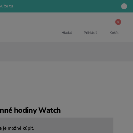
ujte tu
0
Hľadať
Prihlásiť
Košík
enné hodiny Watch
e je možné kúpiť.