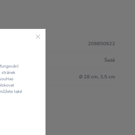
208850822
Šedá
 fungování
h stránek
Ø 28 cm, 3,5 cm
 souhlas
blokovat
 můžete také