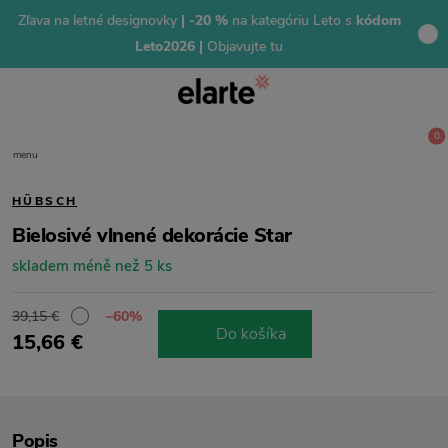
Zľava na letné designovky
| -20 %
na kategóriu Leto s
kódom
Leto2026 |
Objavujte tu
0
menu
HÜBSCH
Bielosivé vlnené dekorácie Star
skladem méně než 5 ks
39,15 €
−60%
Do košíka
15,66 €
Popis