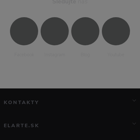
Sledujte
nás
Facebook
Instagram
Blog
Youtube
KONTAKTY
info@elarte.cz
+420 776 081 000
ELARTE.SK
Značky