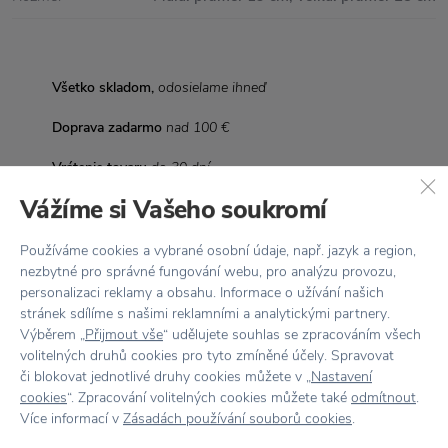
Všetko skladom,
odosielame ihneď
Doprava zadarmo
nad 100 €
Vrátenie tovaru
do 30 dní
Vážíme si Vašeho soukromí
7500+ produktov
na výber
Showroom
v Zlíne
Používáme cookies a vybrané osobní údaje, např. jazyk a region,
nezbytné pro správné fungování webu, pro analýzu provozu,
personalizaci reklamy a obsahu. Informace o užívání našich
stránek sdílíme s našimi reklamními a analytickými partnery.
Výběrem „
Přijmout vše
“ udělujete souhlas se zpracováním všech
volitelných druhů cookies pro tyto zmíněné účely. Spravovat
Stojí za
pozornosť
či blokovat jednotlivé druhy cookies můžete v „
Nastavení
cookies
“. Zpracování volitelných cookies můžete také
odmítnout
.
Více informací v
Zásadách používání souborů cookies
.