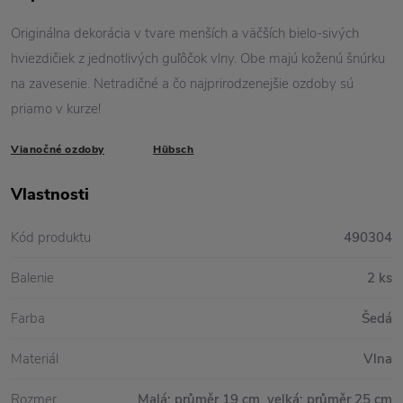
Originálna dekorácia v tvare menších a väčších bielo-sivých
hviezdičiek z jednotlivých guľôčok vlny. Obe majú koženú šnúrku
na zavesenie. Netradičné a čo najprirodzenejšie ozdoby sú
priamo v kurze!
Vianočné ozdoby
Hübsch
Vlastnosti
Kód produktu
490304
Balenie
2 ks
Farba
Šedá
Materiál
Vlna
Rozmer
Malá: průměr 19 cm, velká: průměr 25 cm