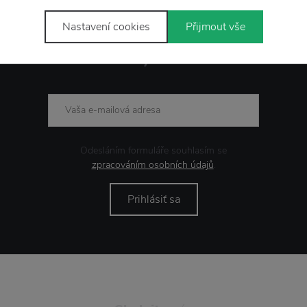
Nastavení cookies
Přijmout vše
Novinky
e-mailom
Odesláním formuláře souhlasím se
zpracováním osobních údajů
.
Prihlásiť sa