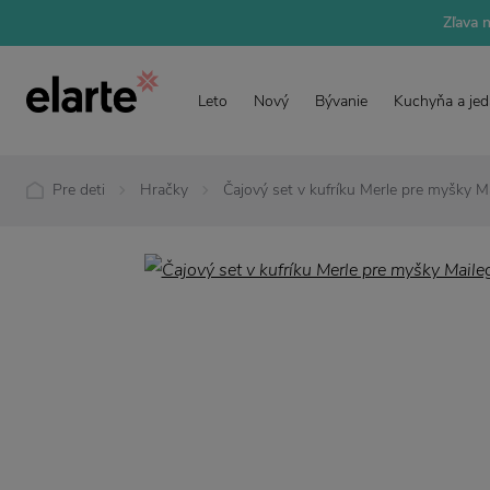
Zľava 
Leto
Nový
Bývanie
Kuchyňa a jed
Pre deti
Hračky
Čajový set v kufríku Merle pre myšky M