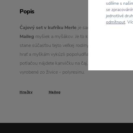
sdílíme s naši
se zpracováním
Popis
jednotlivé dru
odmítnout
. Ví
Čajový set v kufríku Merle
je sada na hranie, ktorá z
Maileg
myšiek a myšákov. Je to krásny doplnok k plyš
stane súčasťou tejto veľkej rodiny. Súprava už len čaká
hrať a myškám vykúzli popoludňajší "čaj o piatej". V 
potlačou nájdete kanvičku na čaj, dve šálky, tanieriky,
vyrobené zo živice - polyresinu.
Hračky
Maileg