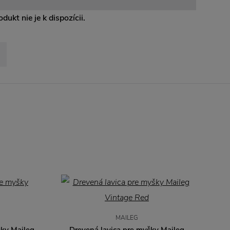
dukt nie je k dispozícii.
MAILEG
šky Maileg
Drevená lavica pre myšky Maileg
Ba