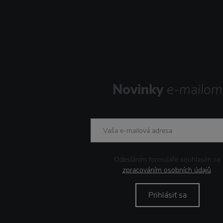
Novinky
e-mailom
Odesláním formuláře souhlasím se
zpracováním osobních údajů
.
Prihlásiť sa