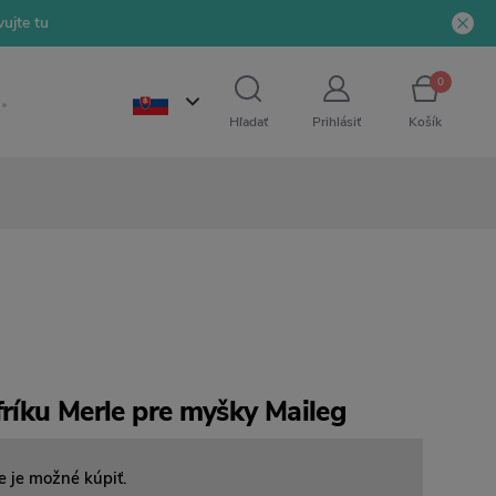
ujte tu
0
Hľadať
Prihlásiť
Košík
fríku Merle pre myšky Maileg
e je možné kúpiť.