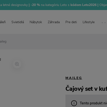
na letné designovky
| -20 %
na kategóriu Leto s
kódom Leto2026 |
Objav
áleň
Svietidlá
Nábytok
Záhrada
Pre deti
Lifestyle
aileg
MAILEG
Čajový set v ku
Tento produkt ni