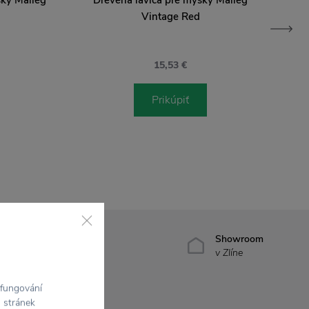
Vintage Red
15,53 €
Prikúpiť
7500+ produktov
Showroom
na výber
v Zlíne
 fungování
h stránek