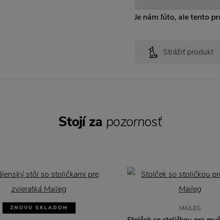
Je nám ľúto, ale tento pro
Strážiť produkt
Stojí za
pozornosť
ZNOVU SKLADOM
MAILEG
Stolček so stoličkou pre my