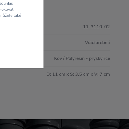
 souhlas
blokovat
 můžete také
11-3110-02
Viacfarebná
Kov / Polyresin - pryskyřice
D: 11 cm x Š: 3,5 cm x V: 7 cm