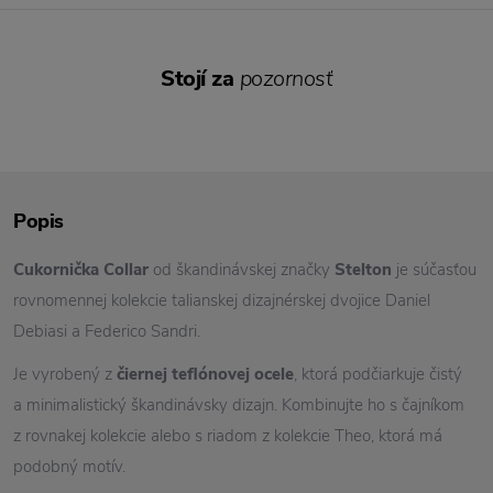
Stojí za
pozornosť
Popis
Cukornička Collar
od škandinávskej značky
Stelton
je súčasťou
rovnomennej kolekcie talianskej dizajnérskej dvojice Daniel
Debiasi a Federico Sandri.
Je vyrobený z
čiernej teflónovej ocele
, ktorá podčiarkuje čistý
a minimalistický škandinávsky dizajn. Kombinujte ho s čajníkom
z rovnakej kolekcie alebo s riadom z kolekcie Theo, ktorá má
podobný motív.