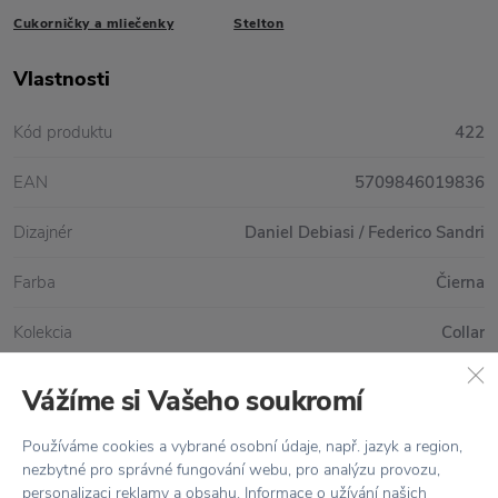
Cukorničky a mliečenky
Stelton
Vlastnosti
Kód produktu
422
EAN
5709846019836
Dizajnér
Daniel Debiasi / Federico Sandri
Farba
Čierna
Kolekcia
Collar
Materiál
Ocel / Teflon
Vážíme si Vašeho soukromí
Objem
0,15 l
Používáme cookies a vybrané osobní údaje, např. jazyk a region,
nezbytné pro správné fungování webu, pro analýzu provozu,
Rozmer
Ø 8 cm x výška 5,5 cm
personalizaci reklamy a obsahu. Informace o užívání našich