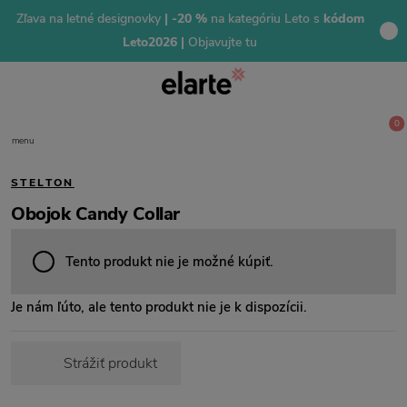
Zľava na letné designovky
| -20 %
na kategóriu Leto s
kódom
Leto2026 |
Objavujte tu
0
menu
STELTON
Obojok Candy Collar
Tento produkt nie je možné kúpiť.
Je nám ľúto, ale tento produkt nie je k dispozícii.
Strážiť produkt