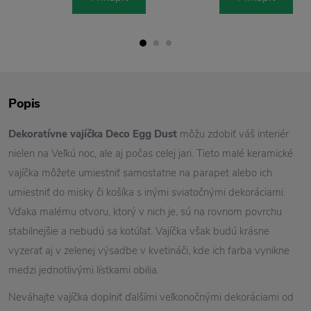
Popis
Dekoratívne vajíčka Deco Egg Dust
môžu zdobiť váš interiér
nielen na Veľkú noc, ale aj počas celej jari. Tieto malé keramické
vajíčka môžete umiestniť samostatne na parapet alebo ich
umiestniť do misky či košíka s inými sviatočnými dekoráciami.
Vďaka malému otvoru, ktorý v nich je, sú na rovnom povrchu
stabilnejšie a nebudú sa kotúľať. Vajíčka však budú krásne
vyzerať aj v zelenej výsadbe v kvetináči, kde ich farba vynikne
medzi jednotlivými lístkami obilia.
Neváhajte vajíčka doplniť ďalšími veľkonočnými dekoráciami od