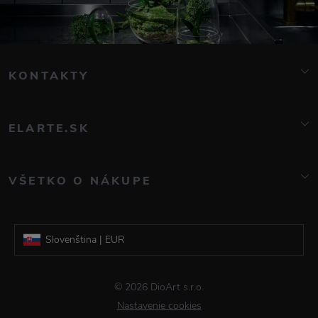
KONTAKTY
info@elarte.cz
+420 776 081 000
ELARTE.SK
Značky
O nás
VŠETKO O NÁKUPE
Kontakt
Časté otázky
Blog
Doprava a platba
Galerie DioArt
Slovenština | EUR
Obchodné podmienky
Reklamácia a vrátenie tovaru
Čeština | CZK
© 2026 DioArt s.r.o.
Informácie o spracovaní osobných údajov
Nastavenie cookies