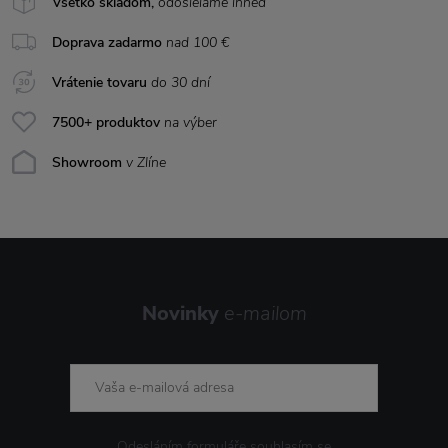
Všetko skladom,
odosielame ihneď
Doprava zadarmo
nad 100 €
Vrátenie tovaru
do 30 dní
7500+ produktov
na výber
Showroom
v Zlíne
Novinky
e-mailom
Odesláním formuláře souhlasím se