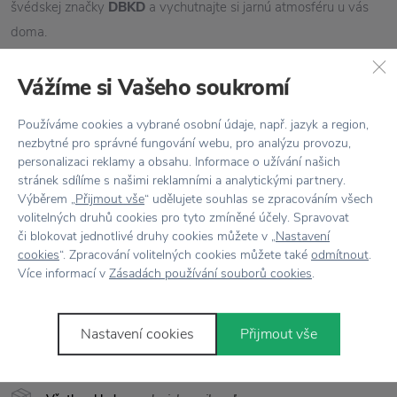
švédskej značky
DBKD
a vychutnajte si jarnú atmosféru u vás
doma.
Veľkonočná výzdoba
DBKD
Vážíme si Vašeho soukromí
Vlastnosti
Používáme cookies a vybrané osobní údaje, např. jazyk a region,
nezbytné pro správné fungování webu, pro analýzu provozu,
Kód produktu
20180303d
personalizaci reklamy a obsahu. Informace o užívání našich
stránek sdílíme s našimi reklamními a analytickými partnery.
Balenie
3 ks
Výběrem „
Přijmout vše
“ udělujete souhlas se zpracováním všech
volitelných druhů cookies pro tyto zmíněné účely. Spravovat
či blokovat jednotlivé druhy cookies můžete v „
Nastavení
Farba
Hnedá
cookies
“. Zpracování volitelných cookies můžete také
odmítnout
.
Více informací v
Zásadách používání souborů cookies
.
Materiál
Keramika
Rozmer
V: 3 cm x Š: 2 cm
Nastavení cookies
Přijmout vše