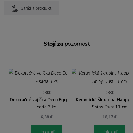
Strážiť produkt
Stojí za
pozornosť
DBKD
DBKD
Dekoračné vajíčka Deco Egg White -
Keramická škrupina Happy E
sada 3 ks
Shiny Dust 11 cm
6,38 €
16,17 €
Prikúpiť
Prikúpiť