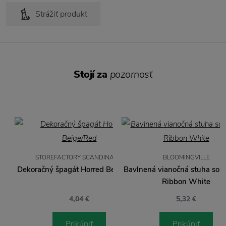
Strážiť produkt
Stojí za
pozornosť
STOREFACTORY SCANDINAVIA
BLOOMINGVILLE
Dekoračný špagát Horred Beige/Red
Bavlnená vianočná stuha so 
Ribbon White
4,04 €
5,32 €
Prikúpiť
Prikúpiť