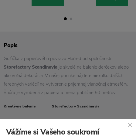
Popis
Guľôčka z papierového povrazu Horred od spoločnosti
Storefactory Scandinavia
je skvelá na balenie darčekov alebo
ako voľná dekorácia. V našej ponuke nájdete niekoľko ďalších
farebných variácií na vytvorenie príjemnej vianočnej atmosféry.
Šnúra je vyrobená z papiera a meria približne 50 metrov.
Kreatívne balenie
Storefactory Scandinavia
Vlastnosti
Vážíme si Vašeho soukromí