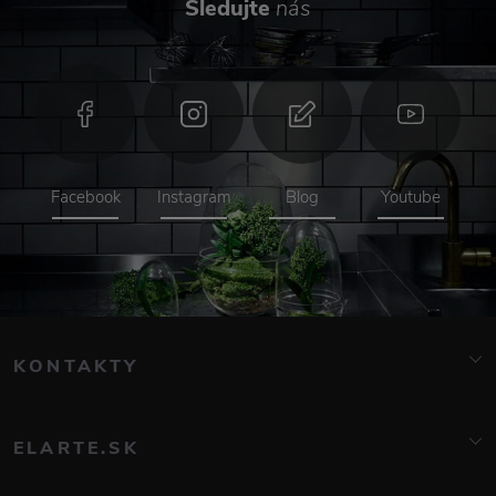
Sledujte
nás
Facebook
Instagram
Blog
Youtube
KONTAKTY
info@elarte.cz
+420 776 081 000
ELARTE.SK
Značky