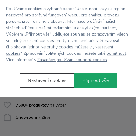
Kód produktu
501149
Používáme cookies a vybrané osobní údaje, např. jazyk a region,
Farba
Čierna
nezbytné pro správné fungování webu, pro analýzu provozu,
personalizaci reklamy a obsahu. Informace o užívání našich
Materiál
Papír
stránek sdílíme s našimi reklamními a analytickými partnery.
Výběrem „
Přijmout vše
“ udělujete souhlas se zpracováním všech
volitelných druhů cookies pro tyto zmíněné účely. Spravovat
Rozmer
Ø klbka: 12 cm, dĺžka povrázka cca 50 m
či blokovat jednotlivé druhy cookies můžete v „
Nastavení
cookies
“. Zpracování volitelných cookies můžete také
odmítnout
.
Více informací v
Zásadách používání souborů cookies
.
Všetko skladom,
odosielame ihneď
Nastavení cookies
Přijmout vše
Doprava zadarmo
nad 100 €
Vrátenie tovaru
do 30 dní
7500+ produktov
na výber
Showroom
v Zlíne