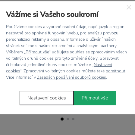
Vážíme si Vašeho soukromí
Stojí za
pozornosť
Používáme cookies a vybrané osobní údaje, např. jazyk a region,
nezbytné pro správné fungování webu, pro analýzu provozu,
personalizaci reklamy a obsahu. Informace o užívání našich
stránek sdílíme s našimi reklamními a analytickými partnery.
−35 %
Výběrem „
Přijmout vše
“ udělujete souhlas se zpracováním všech
volitelných druhů cookies pro tyto zmíněné účely. Spravovat
NOFRED
NOFRED
či blokovat jednotlivé druhy cookies můžete v „
Nastavení
Detská deka Leaf Grey
Detská deka Leaf Burgu
cookies
“. Zpracování volitelných cookies můžete také
odmítnout
.
Více informací v
Zásadách používání souborů cookies
.
93,19 €
60,57 €
93,19 €
Nastavení cookies
Přijmout vše
Prikúpiť
Prikúpiť