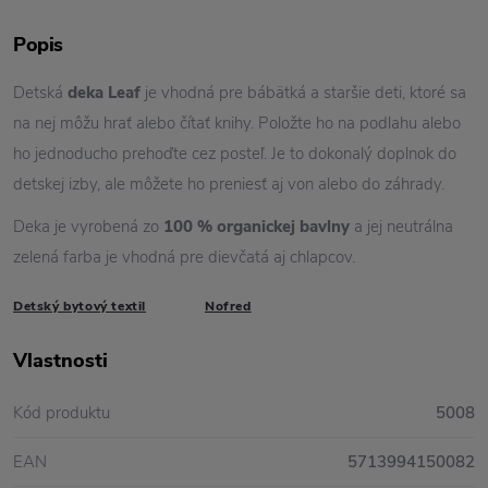
Popis
Detská
deka Leaf
je vhodná pre bábätká a staršie deti, ktoré sa
na nej môžu hrať alebo čítať knihy. Položte ho na podlahu alebo
ho jednoducho prehoďte cez posteľ. Je to dokonalý doplnok do
detskej izby, ale môžete ho preniesť aj von alebo do záhrady.
Deka je vyrobená zo
100 % organickej bavlny
a jej neutrálna
zelená farba je vhodná pre dievčatá aj chlapcov.
Detský bytový textil
Nofred
Vlastnosti
Kód produktu
5008
EAN
5713994150082