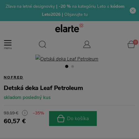
Zľava na letné designovky
| -20 %
na kategóriu Leto s
kódom
Leto2026 |
Objavujte tu
0
menu
NOFRED
Detská deka Leaf Petroleum
skladom posledný kus
93,19 €
−35%
Do košíka
60,57 €