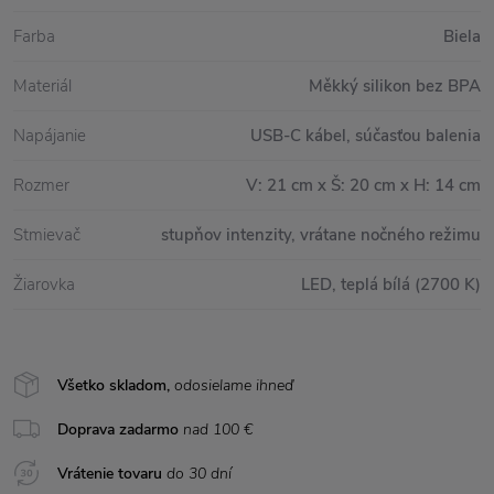
Farba
Biela
Materiál
Měkký silikon bez BPA
Napájanie
USB-C kábel, súčasťou balenia
Rozmer
V: 21 cm x Š: 20 cm x H: 14 cm
Stmievač
stupňov intenzity, vrátane nočného režimu
Žiarovka
LED, teplá bílá (2700 K)
Všetko skladom,
odosielame ihneď
Doprava zadarmo
nad 100 €
Vrátenie tovaru
do 30 dní