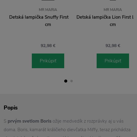
MR MARIA
MR MARIA
Detská lampička Snuffy First Light 23
Detská lampička Lion First Li
cm
cm
92,98 €
92,98 €
Prikúpiť
Prikúpiť
Popis
S
prvým svetlom Boris
ožije medvedík z rozprávky aj u vás
doma. Boris, kamarát králičieho dievčatka Miffy, teraz prichádza