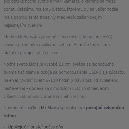
ako detské nočné svetlo a malý kamarát, o ktorého sa môže
oprieť. Každému malému dieťaťu, ktorému by sa večer hodila
malá pomoc, tento trpezlivý medvedík zažiari svojím
najjasnejším svetlom.
Medvedík Boris je vyrobený z mäkkého silikónu (bez BPA)
a svieti príjemným mäkkým svetlom. Pomôže tak vášmu
dieťatku pokojne spať celú noc.
Nočné svetlo Boris je vysoké 21 cm, ovláda sa jednoducho
dvoma tlačidlami a dobíja sa pomocou kábla USB-C (je súčasťou
balenia). Vydrží svietiť 8-120 hodín (v závislosti od zvoleného
nastavenia) - dodáva sa s modulom LED so stmievaním
v šiestich stupňoch vrátane nočného režimu.
Navrhnuté značkou
Mr Maria
špeciálne pre
pokojnú celonočnú
rutinu
:
Upokojujúci priateľ počas dňa