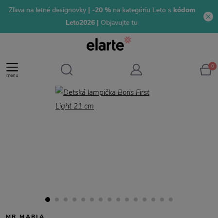
Zľava na letné designovky
| -20 %
na kategóriu Leto s
kódom
Leto2026 |
Objavujte tu
0
menu
MR MARIA