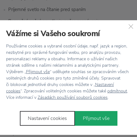
Príjemné svetlo na čítanie pred spaním
Bezpečné nočné osvetlenie počas zaspávania
Vážíme si Vašeho soukromí
Jemné svetlo počas nočného kŕmenia
Pomocné osvetlenie na výmenu plienok v skorých ranných
Používáme cookies a vybrané osobní údaje, např. jazyk a region,
nezbytné pro správné fungování webu, pro analýzu provozu,
hodinách
personalizaci reklamy a obsahu. Informace o užívání našich
stránek sdílíme s našimi reklamními a analytickými partnery.
Pomocou tlačidla stmievača v spodnej časti môžete zvoliť
Výběrem „
Přijmout vše
“ udělujete souhlas se zpracováním všech
ideálne nastavenie jasu.
volitelných druhů cookies pro tyto zmíněné účely. Spravovat
či blokovat jednotlivé druhy cookies můžete v „
Nastavení
cookies
“. Zpracování volitelných cookies můžete také
odmítnout
.
Více informací v
Zásadách používání souborů cookies
.
Detské osvetlenie
Mr Maria
Vlastnosti
Nastavení cookies
Přijmout vše
Kód produktu
DB30BS01