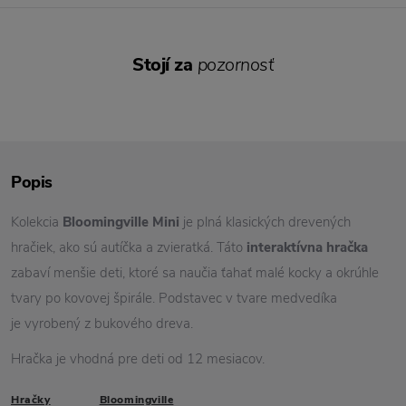
Stojí za
pozornosť
Popis
Kolekcia
Bloomingville Mini
je plná klasických drevených
hračiek, ako sú autíčka a zvieratká. Táto
interaktívna hračka
zabaví menšie deti, ktoré sa naučia ťahať malé kocky a okrúhle
tvary po kovovej špirále. Podstavec v tvare medvedíka
je vyrobený z bukového dreva.
Hračka je vhodná pre deti od 12 mesiacov.
Hračky
Bloomingville