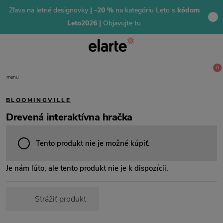
Zľava na letné designovky
| -20 %
na kategóriu Leto s
kódom
Leto2026 |
Objavujte tu
0
menu
BLOOMINGVILLE
Drevená interaktívna hračka
Tento produkt nie je možné kúpiť.
Je nám ľúto, ale tento produkt nie je k dispozícii.
Strážiť produkt