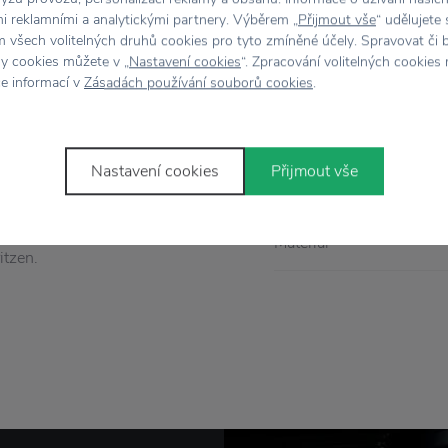
Vlastnosti
mi reklamními a analytickými partnery. Výběrem „
Přijmout vše
“ udělujete
 všech volitelných druhů cookies pro tyto zmíněné účely. Spravovat či 
hy cookies můžete v „
Nastavení cookies
“. Zpracování volitelných cookies
 s certifikátom FSC.
Kód produktu
ce informací v
Zásadách používání souborů cookies
.
h potrieb, šperkov alebo
Dizajnér
. Drevený podnos môžete
ať tak svojmu
Nastavení cookies
Přijmout vše
Farba
m a krásnym doplnkom.
ajnérske štúdio VE2,
Materiál
itzen.