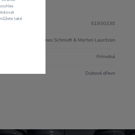
 souhlas
blokovat
 můžete také
S1930230
Hugo Dines Schmidt & Morten Lauritzen
Prírodná
Dubové dřevo