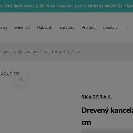
na letné designovky
| -20 %
na kategóriu Leto s
kódom Leto2026 |
Objav
áleň
Svietidlá
Nábytok
Záhrada
Pre deti
Lifestyle
ý kancelársky podnos Nomad Tray 42x14 cm
SKAGERAK
Drevený kance
cm