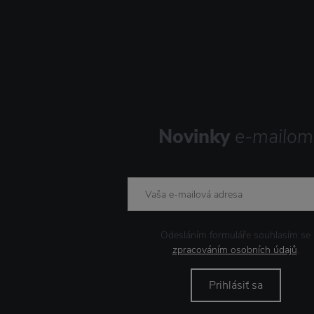
Novinky
e-mailom
Odesláním formuláře souhlasím se
zpracováním osobních údajů
.
Prihlásiť sa