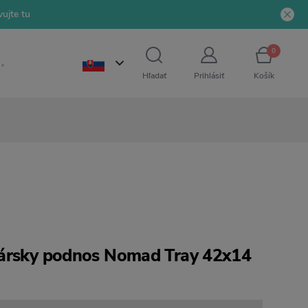
ujte tu
0
Hľadať
Prihlásiť
Košík
lársky podnos Nomad Tray 42x14