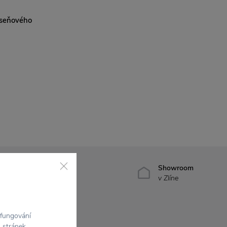
aseňového
7500+ produktov
Showroom
na výber
v Zlíne
 fungování
h stránek