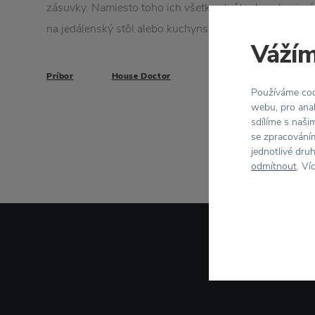
zásuvky. Namiesto toho ich všetky vložte do peknej n
na jedálenský stôl alebo kuchynskú linku. Balenie: 12 
Vážím
Príbor
House Doctor
Používáme cook
webu, pro anal
sdílíme s naši
se zpracováním
jednotlivé dru
odmítnout
. Ví