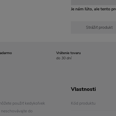
Je nám ľúto, ale tento pro
Strážiť produkt
zadarmo
Vrátenie tovaru
do 30 dní
Vlastnosti
môžete použiť kedykoľvek
Kód produktu
e neschovávajte do