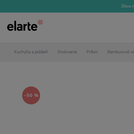
Zľava 
Kuchyňa a jedáleň
Stolovanie
Príbor
Bambusové vid
−50 %