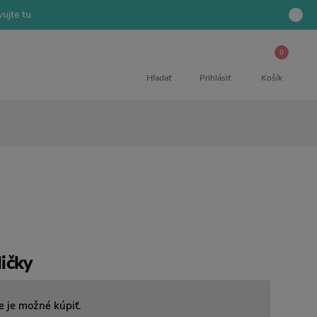
ujte tu
0
Hľadať
Prihlásiť
Košík
ičky
e je možné kúpiť.