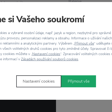
Balenie
ádoby a položte
kusov. Dĺžka 9 cm.
Farba
e si Vašeho soukromí
Materiál
ies a vybrané osobní údaje, např. jazyk a region, nezbytné pro správné
ýzu provozu, personalizaci reklamy a obsahu. Informace o užívání našic
Rozmer
mi reklamními a analytickými partnery. Výběrem „
Přijmout vše
“ udělujete
 všech volitelných druhů cookies pro tyto zmíněné účely. Spravovat či 
hy cookies můžete v „
Nastavení cookies
“. Zpracování volitelných cookies
ce informací v
Zásadách používání souborů cookies
.
Nastavení cookies
Přijmout vše