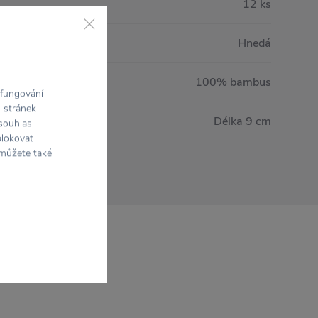
12 ks
Hnedá
100% bambus
 fungování
h stránek
Délka 9 cm
 souhlas
blokovat
 můžete také