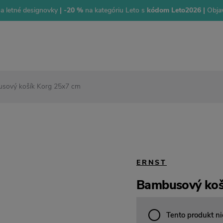
na letné designovky
| -20 %
na kategóriu Leto s
kódom Leto2026 |
Objav
sový košík Korg 25x7 cm
ERNST
Bambusový koš
Tento produkt ni