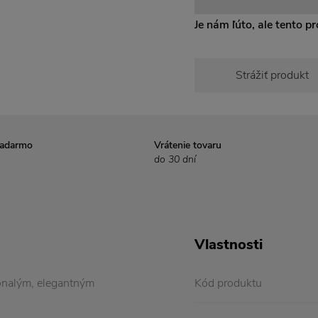
Je nám ľúto, ale tento pro
Strážiť produkt
zadarmo
Vrátenie tovaru
do 30 dní
Vlastnosti
nalým, elegantným
Kód produktu