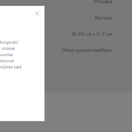
Prírodná
Bambus
Ø: 25 cm x V: 7 cm
 fungování
h stránek
Otírat suchým hadříkem
 souhlas
blokovat
 můžete také