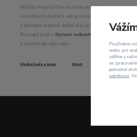
Môžete ho použiť na uloženie drobných predmetov v ku
vchodových dverách, ale aj v kúpeľni. Kôš je vyrobený
Vážím
o prírodný materiál, každý kus je originál a môže sa líši
Rovnaké koše v
štyroch veľkostiach
nájdete na Elart
a vytvoriť tak celú sadu.
Používáme cook
webu, pro anal
sdílíme s naši
se zpracováním
Úložné koše a boxy
Ernst
jednotlivé dru
odmítnout
. Ví