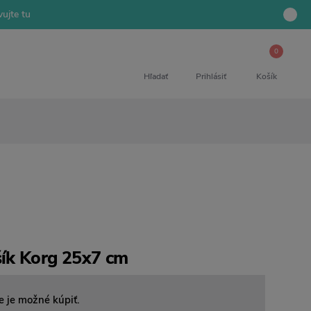
ujte tu
0
Hľadať
Prihlásiť
Košík
ík Korg 25x7 cm
e je možné kúpiť.