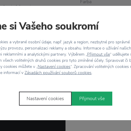
Farba
chyni alebo pri
 z bambusu, a keďže ide
Materiál
e si Vašeho soukromí
ť farbou a štruktúrou.
e. Môžete ich kombinovať
Rozmer
ies a vybrané osobní údaje, např. jazyk a region, nezbytné pro správné
ýzu provozu, personalizaci reklamy a obsahu. Informace o užívání našic
Údržba
mi reklamními a analytickými partnery. Výběrem „
Přijmout vše
“ udělujete
 všech volitelných druhů cookies pro tyto zmíněné účely. Spravovat či 
hy cookies můžete v „
Nastavení cookies
“. Zpracování volitelných cookies
ce informací v
Zásadách používání souborů cookies
.
Nastavení cookies
Přijmout vše