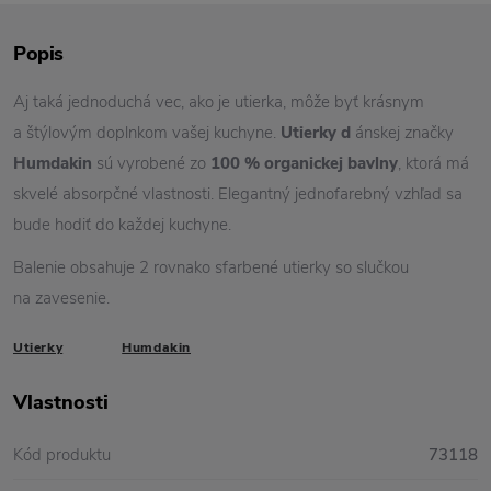
Popis
Aj taká jednoduchá vec, ako je utierka, môže byť krásnym
a štýlovým doplnkom vašej kuchyne.
Utierky d
ánskej značky
Humdakin
sú vyrobené zo
100 % organickej bavlny
, ktorá má
skvelé absorpčné vlastnosti. Elegantný jednofarebný vzhľad sa
bude hodiť do každej kuchyne.
Balenie obsahuje 2 rovnako sfarbené utierky so slučkou
na zavesenie.
Utierky
Humdakin
Vlastnosti
Kód produktu
73118