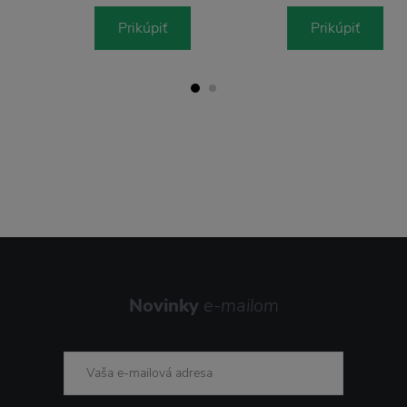
Prikúpiť
Prikúpiť
Novinky
e-mailom