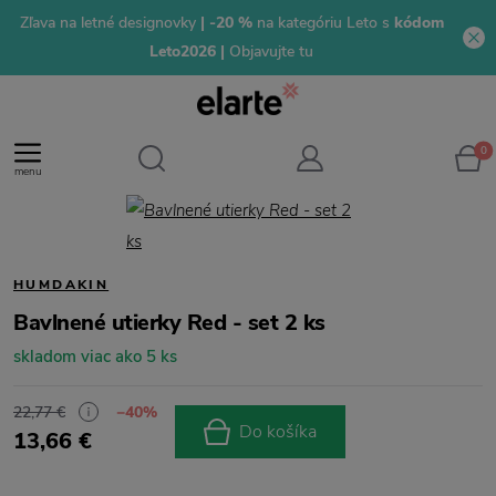
Zľava na letné designovky
| -20 %
na kategóriu Leto s
kódom
Leto2026 |
Objavujte tu
0
menu
HUMDAKIN
Bavlnené utierky Red - set 2 ks
skladom viac ako 5 ks
22,77 €
−40%
Do košíka
13,66 €