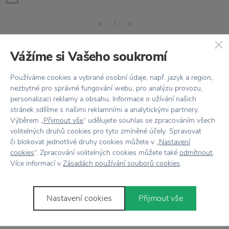
Vážíme si Vašeho soukromí
Používáme cookies a vybrané osobní údaje, např. jazyk a region,
nezbytné pro správné fungování webu, pro analýzu provozu,
Stojí za
pozornosť
personalizaci reklamy a obsahu. Informace o užívání našich
stránek sdílíme s našimi reklamními a analytickými partnery.
Výběrem „
Přijmout vše
“ udělujete souhlas se zpracováním všech
volitelných druhů cookies pro tyto zmíněné účely. Spravovat
či blokovat jednotlivé druhy cookies můžete v „
Nastavení
cookies
“. Zpracování volitelných cookies můžete také
odmítnout
.
Více informací v
Zásadách používání souborů cookies
.
HUMDAKIN
HUMDAKIN
Kefa na riad z dubového dreva
Bavlnené utierky Violet Plum 
Nastavení cookies
Přijmout vše
Tampico
ks
17,87 €
22,77 €