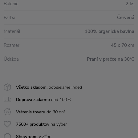
Balenie
2 ks
Farba
Červená
Materiál
100% organická bavlna
Rozmer
45 x 70 cm
Údržba
Praní v pračce na 30°C
Všetko skladom,
odosielame ihneď
Doprava zadarmo
nad 100 €
Vrátenie tovaru
do 30 dní
7500+ produktov
na výber
Showroom
v Zlíne