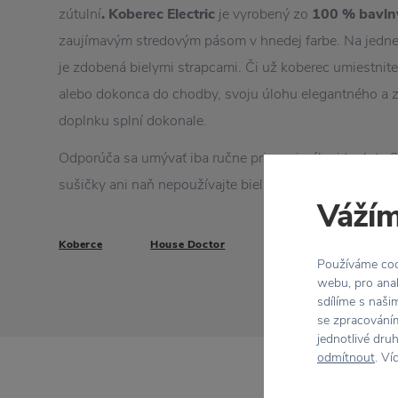
zútulní
.
Koberec
Electric
je vyrobený zo
100 % bavln
zaujímavým stredovým pásom v hnedej farbe. Na jedne
je zdobená bielymi strapcami. Či už koberec umiestnit
alebo dokonca do chodby, svoju úlohu elegantného a z
doplnku splní dokonale.
Odporúča sa umývať iba ručne pri maximálnej teplote 
sušičky ani naň nepoužívajte bielidlo.
Vážím
Koberce
House Doctor
Používáme cook
webu, pro anal
sdílíme s naši
se zpracováním
jednotlivé dru
odmítnout
. Ví