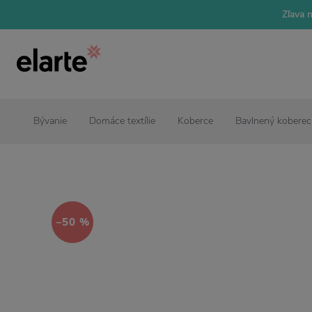
Zľava 
Bývanie
Domáce textílie
Koberce
Bavlnený koberec 
−50 %