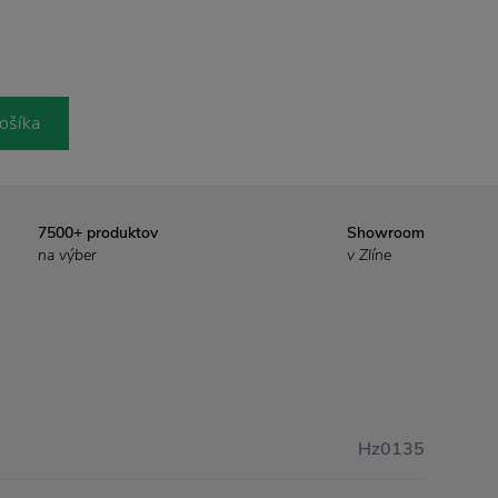
ošíka
7500+ produktov
Showroom
na výber
v Zlíne
Hz0135