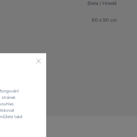
Biela / Hnedá
60 x 90 cm
 fungování
h stránek
 souhlas
blokovat
 můžete také