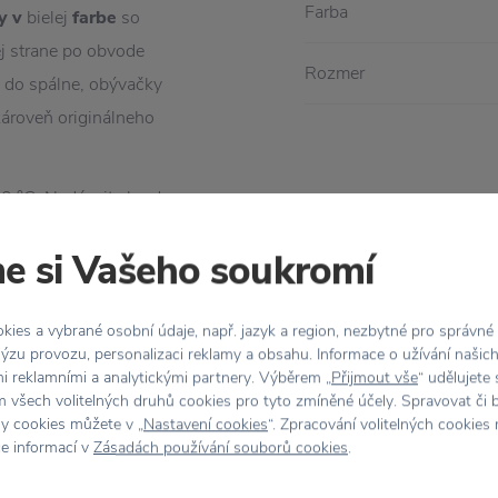
Farba
y v
bielej
farbe
so
j strane po obvode
Rozmer
e do spálne, obývačky
ároveň originálneho
30 °C. Nedávajte ho do
e si Vašeho soukromí
ies a vybrané osobní údaje, např. jazyk a region, nezbytné pro správné
ýzu provozu, personalizaci reklamy a obsahu. Informace o užívání našic
mi reklamními a analytickými partnery. Výběrem „
Přijmout vše
“ udělujete
 všech volitelných druhů cookies pro tyto zmíněné účely. Spravovat či 
hy cookies můžete v „
Nastavení cookies
“. Zpracování volitelných cookies
ce informací v
Zásadách používání souborů cookies
.