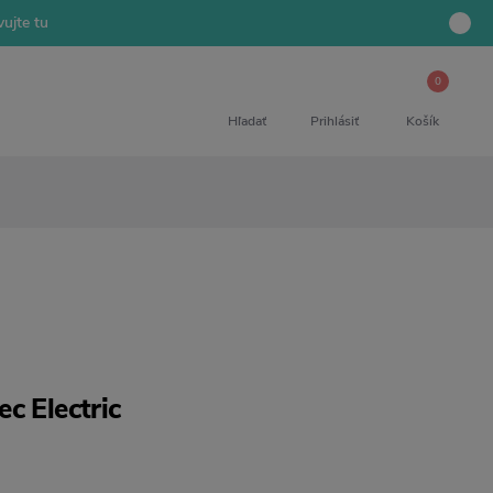
ujte tu
0
Hľadať
Prihlásiť
Košík
c Electric