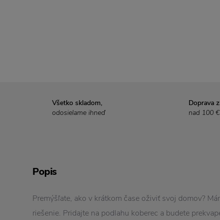
Všetko skladom,
Doprava 
odosielame ihneď
nad 100 €
Popis
Premýšľate, ako v krátkom čase oživiť svoj domov? M
riešenie. Pridajte na podlahu koberec a budete prekvape