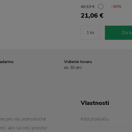
42,13 €
−50%
21,06 €
Do k
zadarmo
Vrátenie tovaru
do 30 dní
Vlastnosti
áme pre vás jednoduché
Kód produktu
ní, ako sa celý priestor