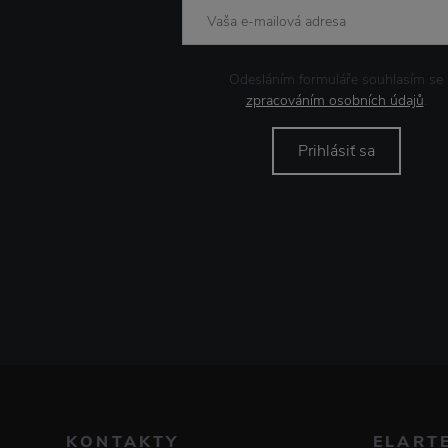
Odesláním formuláře souhlasím se
zpracováním osobních údajů
.
Prihlásiť sa
KONTAKTY
ELART