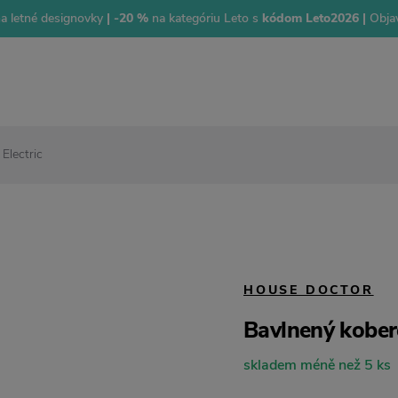
na letné designovky
| -20 %
na kategóriu Leto s
kódom Leto2026 |
Objav
Electric
HOUSE DOCTOR
Bavlnený kobere
skladem méně než 5 ks