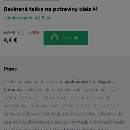
Bavlnená taška na potraviny biela M
skladem méně než 5 ks
6,77 €
−35%
Do košíka
4,4 €
Popis
Bavlnená taška na potraviny od
spoločnosti
The
Organic
Company
je skvelou alternatívou k neekologickým plastovým
taškám. K dispozícii sú tri veľkosti a dve farebné varianty -
prírodná biela a tmavozelená. Látková taška sa dá uzatvárať
pomocou sťahovacej šnúrky, je zdobená výšivkou s logom a dá
sa prať a používať znova a znova. Informácie o hmotnosti vrecka