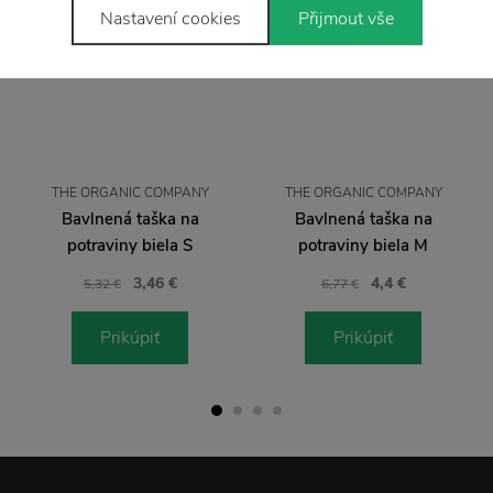
Nastavení cookies
Přijmout vše
THE ORGANIC COMPANY
THE ORGANIC COMPANY
Bavlnená taška na
Bavlnená taška na
potraviny biela S
potraviny biela M
3,46 €
4,4 €
5,32 €
6,77 €
Prikúpiť
Prikúpiť