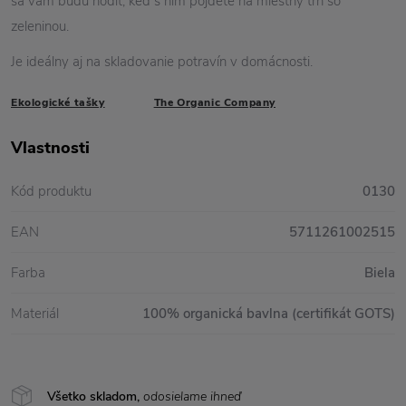
sa vám budú hodiť, keď s ním pôjdete na miestny trh so
zeleninou.
Je ideálny aj na skladovanie potravín v domácnosti.
Ekologické tašky
The Organic Company
Vlastnosti
Kód produktu
0130
EAN
5711261002515
Farba
Biela
Materiál
100% organická bavlna (certifikát GOTS)
Všetko skladom,
odosielame ihneď