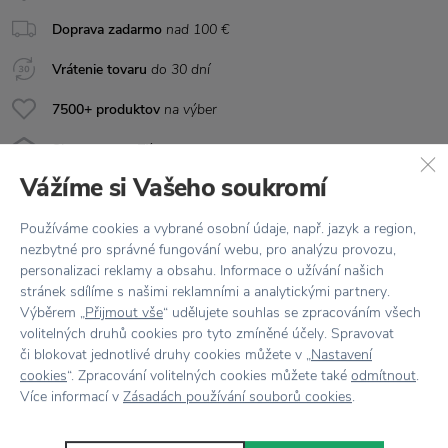
Doprava zadarmo
nad 100 €
Vrátenie tovaru
do 30 dní
7500+ produktov
na výber
Showroom
v Zlíne
Vážíme si Vašeho soukromí
Používáme cookies a vybrané osobní údaje, např. jazyk a region,
nezbytné pro správné fungování webu, pro analýzu provozu,
personalizaci reklamy a obsahu. Informace o užívání našich
stránek sdílíme s našimi reklamními a analytickými partnery.
Výběrem „
Přijmout vše
“ udělujete souhlas se zpracováním všech
Stojí za
pozornosť
volitelných druhů cookies pro tyto zmíněné účely. Spravovat
či blokovat jednotlivé druhy cookies můžete v „
Nastavení
cookies
“. Zpracování volitelných cookies můžete také
odmítnout
.
Více informací v
Zásadách používání souborů cookies
.
−35 %
−35 %