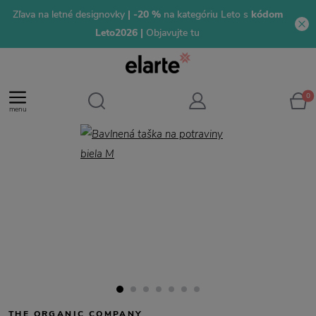
Zľava na letné designovky
| -20 %
na kategóriu Leto s
kódom
Leto2026 |
Objavujte tu
0
menu
THE ORGANIC COMPANY