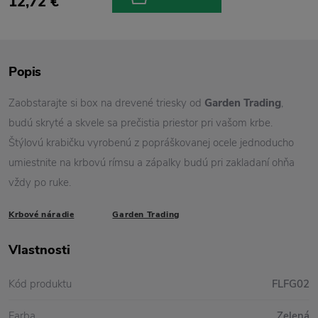
12,72 €
Popis
Zaobstarajte si box na drevené triesky od
Garden Trading
,
budú skryté a skvele sa prečistia priestor pri vašom krbe.
Štýlovú krabičku vyrobenú z popráškovanej ocele jednoducho
umiestnite na krbovú rímsu a zápalky budú pri zakladaní ohňa
vždy po ruke.
Krbové náradie
Garden Trading
Vlastnosti
Kód produktu
FLFG02
Farba
Zelená