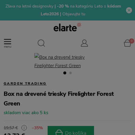
Zľava na letné designovky
| -20 %
na kategóriu Leto s
kódom
Leto2026 |
Objavujte tu
0
menu
GARDEN TRADING
Box na drevené triesky Firelighter Forest
Green
skladom viac ako 5 ks
19,57 €
−35%
Do košíka