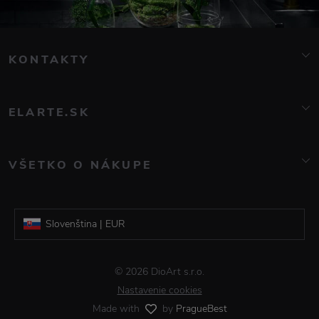
KONTAKTY
info@elarte.cz
+420 776 081 000
ELARTE.SK
Značky
O nás
VŠETKO O NÁKUPE
Kontakt
Časté otázky
Blog
Doprava a platba
Galerie DioArt
Slovenština | EUR
Obchodné podmienky
Reklamácia a vrátenie tovaru
Čeština | CZK
© 2026 DioArt s.r.o.
Informácie o spracovaní osobných údajov
Nastavenie cookies
Made with
by
PragueBest