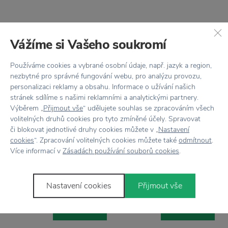
Stojí za
pozornosť
Vážíme si Vašeho soukromí
Používáme cookies a vybrané osobní údaje, např. jazyk a region,
nezbytné pro správné fungování webu, pro analýzu provozu,
personalizaci reklamy a obsahu. Informace o užívání našich
−35 %
stránek sdílíme s našimi reklamními a analytickými partnery.
Výběrem „
Přijmout vše
“ udělujete souhlas se zpracováním všech
GARDEN TRADING
volitelných druhů cookies pro tyto zmíněné účely. Spravovat
Zásobník na krbové drevo Wrought
DOPRAVA ZADARMO
či blokovat jednotlivé druhy cookies můžete v „
Nastavení
cookies
“. Zpracování volitelných cookies můžete také
odmítnout
.
GARDEN TRADING
Více informací v
Zásadách používání souborů cookies
.
Krbové náradie so stojanom n
Stanton
71,64 €
152,55 €
110,21 €
Nastavení cookies
Přijmout vše
Prikúpiť
Prikúpiť