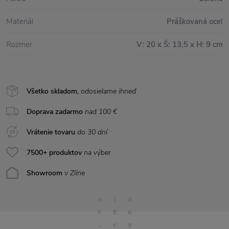
Materiál
Práškovaná ocel
Rozmer
V: 20 x Š: 13,5 x H: 9 cm
Všetko skladom,
odosielame ihneď
Doprava zadarmo
nad 100 €
Vrátenie tovaru
do 30 dní
7500+ produktov
na výber
Showroom
v Zlíne