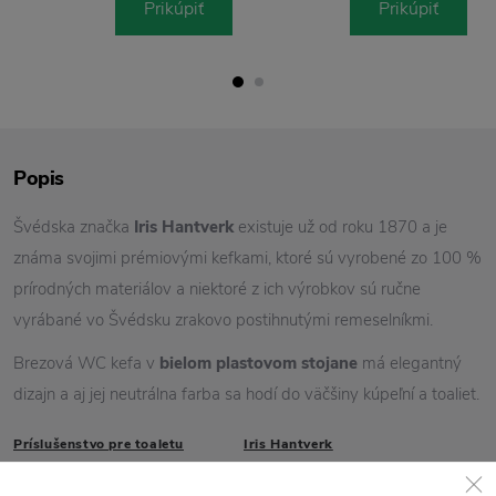
Prikúpiť
Prikúpiť
Popis
Švédska značka
Iris Hantverk
existuje už od roku 1870 a je
známa svojimi prémiovými kefkami, ktoré sú vyrobené zo 100 %
prírodných materiálov a niektoré z ich výrobkov sú ručne
vyrábané vo Švédsku zrakovo postihnutými remeselníkmi.
Brezová WC kefa v
bielom plastovom stojane
má elegantný
dizajn a aj jej neutrálna farba sa hodí do väčšiny kúpeľní a toaliet.
Príslušenstvo pre toaletu
Iris Hantverk