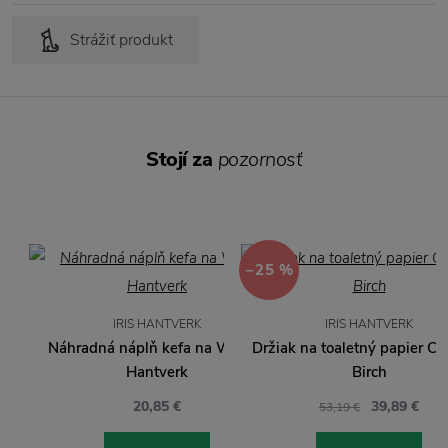
Strážiť produkt
Stojí za
pozornosť
−25 %
IRIS HANTVERK
IRIS HANTVERK
Náhradná náplň kefa na WC Iris
Držiak na toaletný papier Co
Hantverk
Birch
20,85 €
39,89 €
53,19 €