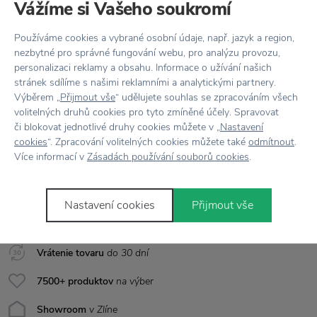
Vlastnosti
Vážíme si Vašeho soukromí
Kód produktu
1052-00
Používáme cookies a vybrané osobní údaje, např. jazyk a region,
nezbytné pro správné fungování webu, pro analýzu provozu,
Farba
Biela
personalizaci reklamy a obsahu. Informace o užívání našich
stránek sdílíme s našimi reklamními a analytickými partnery.
Výběrem „
Přijmout vše
“ udělujete souhlas se zpracováním všech
Materiál
Plast / Březové dřevo
volitelných druhů cookies pro tyto zmíněné účely. Spravovat
či blokovat jednotlivé druhy cookies můžete v „
Nastavení
Rozmer
Ø: 9,7 cm x D: 41,5 cm
cookies
“. Zpracování volitelných cookies můžete také
odmítnout
.
Více informací v
Zásadách používání souborů cookies
.
Všetko skladom,
odosielame ihneď
Nastavení cookies
Přijmout vše
Doprava zadarmo
nad 100 €
Vrátenie tovaru
do 30 dní
7500+ produktov
na výber
Showroom
v Zlíne