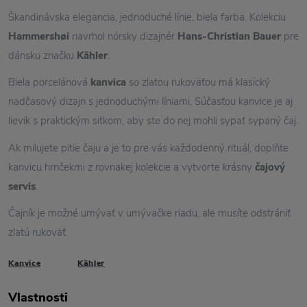
Škandinávska elegancia, jednoduché línie, biela farba. Kolekciu
Hammershøi
navrhol nórsky dizajnér
Hans-Christian Bauer
pre
dánsku značku
Kähler
.
Biela porcelánová
kanvica
so zlatou rukoväťou má klasický
nadčasový dizajn s jednoduchými líniami. Súčasťou kanvice je aj
lievik s praktickým sitkom, aby ste do nej mohli sypať sypaný čaj.
Ak milujete pitie čaju a je to pre vás každodenný rituál, doplňte
kanvicu hrnčekmi z rovnakej kolekcie a vytvorte krásny
čajový
servis
.
Čajník je možné umývať v umývačke riadu, ale musíte odstrániť
zlatú rukoväť.
Kanvice
Kähler
Vlastnosti