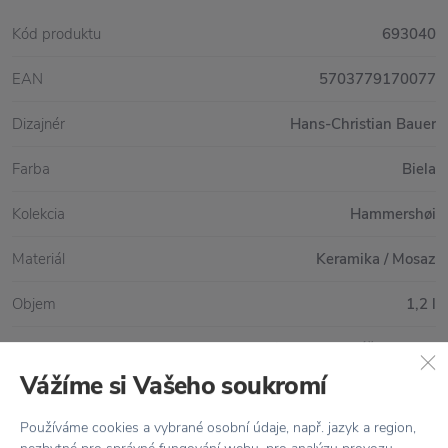
Kód produktu
693040
EAN
5703779170077
Dizajnér
Hans-Christian Bauer
Farba
Biela
Kolekcia
Hammershøi
Materiál
Keramika / Mosaz
Objem
1,2 l
Rozmer
Ø14,5 cm x výška 15 cm
Vážíme si Vašeho soukromí
Používáme cookies a vybrané osobní údaje, např. jazyk a region,
Všetko skladom,
odosielame ihneď