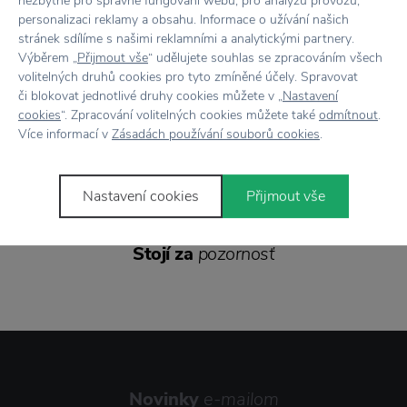
nezbytné pro správné fungování webu, pro analýzu provozu,
personalizaci reklamy a obsahu. Informace o užívání našich
Doprava zadarmo
nad 100 €
stránek sdílíme s našimi reklamními a analytickými partnery.
Výběrem „
Přijmout vše
“ udělujete souhlas se zpracováním všech
Vrátenie tovaru
do 30 dní
volitelných druhů cookies pro tyto zmíněné účely. Spravovat
či blokovat jednotlivé druhy cookies můžete v „
Nastavení
7500+ produktov
na výber
cookies
“. Zpracování volitelných cookies můžete také
odmítnout
.
Více informací v
Zásadách používání souborů cookies
.
Showroom
v Zlíne
Nastavení cookies
Přijmout vše
Stojí za
pozornosť
Novinky
e-mailom