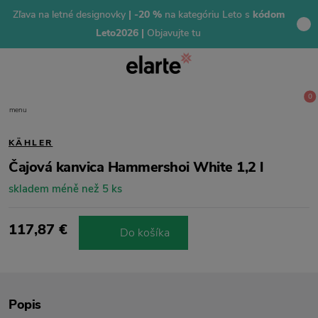
Zľava na letné designovky
| -20 %
na kategóriu Leto s
kódom
Leto2026 |
Objavujte tu
0
menu
KÄHLER
Čajová kanvica Hammershoi White 1,2 l
skladem méně než 5 ks
117,87 €
Do košíka
Popis