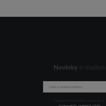
Novinky
e-mailom
Odesláním formuláře souhlasím se
zpracováním osobních údajů
.