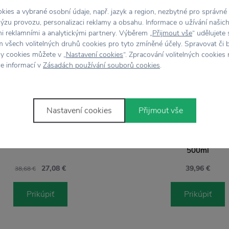
ies a vybrané osobní údaje, např. jazyk a region, nezbytné pro správné
Stojí za
pozornosť
ýzu provozu, personalizaci reklamy a obsahu. Informace o užívání našic
mi reklamními a analytickými partnery. Výběrem „
Přijmout vše
“ udělujete
 všech volitelných druhů cookies pro tyto zmíněné účely. Spravovat či 
hy cookies můžete v „
Nastavení cookies
“. Zpracování volitelných cookies
ce informací v
Zásadách používání souborů cookies
.
%
EVA SOLO
-20 % S KÓDOM: LETO
Nastavení cookies
Přijmout vše
ový termohrnček To Go sivý,
24 BOTTLES
350 ml
Nerezová termo fľaša Clim
500ml
27,08 €
39,96 €
38,68 €
Prikúpiť
Prikúpiť