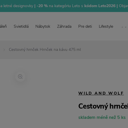
na letné designovky
| -20 %
na kategóriu Leto s
kódom Leto2026 |
Objav
áleň
Svietidlá
Nábytok
Záhrada
Pre deti
Lifestyle
Cestovný hrnček Hrnček na kávu 475 ml
WILD AND WOLF
Cestovný hrnče
skladem méně než 5 ks