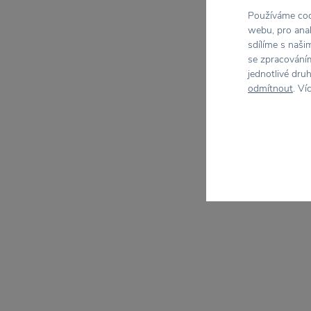
Používáme cook
webu, pro anal
sdílíme s naši
se zpracováním
jednotlivé dru
odmítnout
. Ví
−30 
Nerez