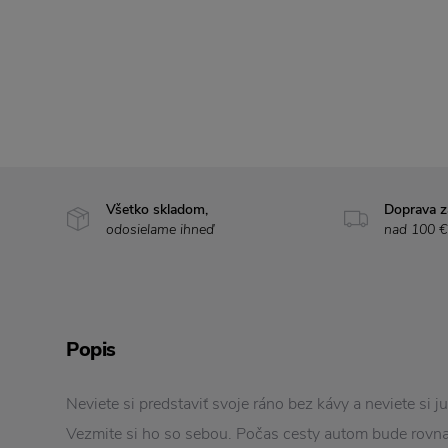
Všetko skladom,
Doprava 
odosielame ihneď
nad 100 €
Popis
Neviete si predstaviť svoje ráno bez kávy a neviete si 
Vezmite si ho so sebou. Počas cesty autom bude rovna