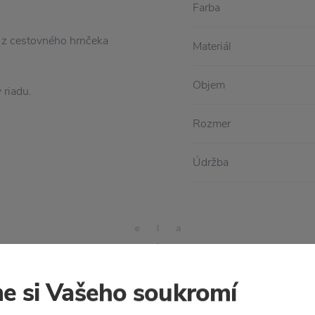
Farba
 z cestovného hrnčeka
Materiál
Objem
 riadu.
Rozmer
Údržba
e si Vašeho soukromí