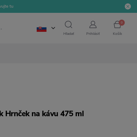
ujte tu
0
Hľadať
Prihlásiť
Košík
k Hrnček na kávu 475 ml