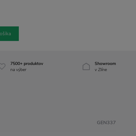
ošíka
7500+ produktov
Showroom
na výber
v Zlíne
GEN337