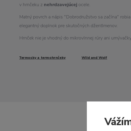
v hrnčeku z
nehrdzavejúcej
ocele.
Matný povrch a nápis "Dobrodružstvo sa začína" robia
elegantný doplnok pre skutočných džentlmenov.
Hrnček nie je vhodný do mikrovlnnej rúry ani umývačky
Termosky a termohrnčeky
Wild and Wolf
Vážím