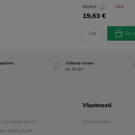
28,04 €
−30%
19,63 €
Do k
zadarmo
Vrátenie tovaru
do 30 dní
Vlastnosti
ju vychutnať doma?
Kód produktu
ko dobre chutiť