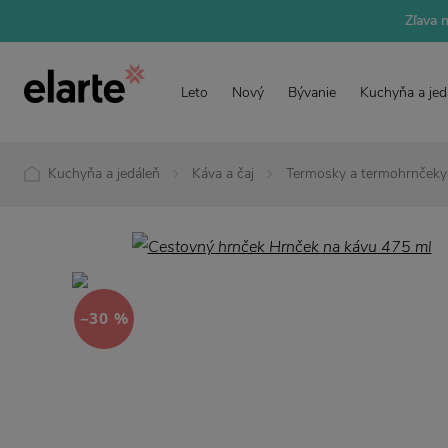
Zľava 
Leto
Nový
Bývanie
Kuchyňa a jed
Kuchyňa a jedáleň
Káva a čaj
Termosky a termohrnčeky
−30 %