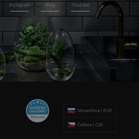
Instagram
Blog
Youtube
Slovenština | EUR
Čeština | CZK