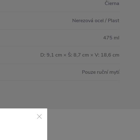
Čierna
Nerezová ocel / Plast
475 ml
D: 9,1 cm × Š: 8,7 cm × V: 18,6 cm
Pouze ruční mytí