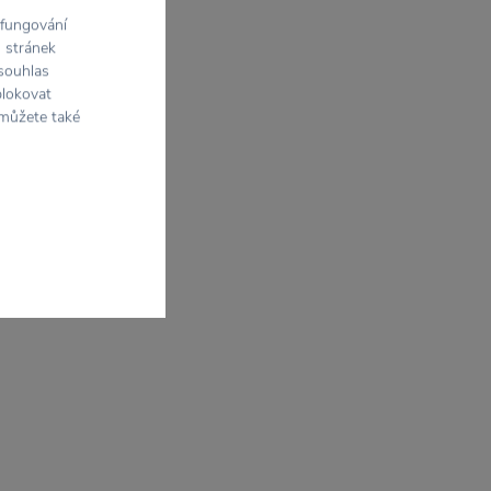
 fungování
h stránek
 souhlas
blokovat
 můžete také
2026
a Eclipse