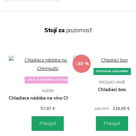
Stojí za
pozornosť
−30 %
DOPRAVA ZADARMO
-20 % S KÓDOM: LETO2026
NICOLAS VAHÉ
Chladiaci box
ALESSI
Chladiaca nádoba na víno Chiringuito
57,87 €
118,85 €
169,79 €
Prikúpiť
Prikúpiť