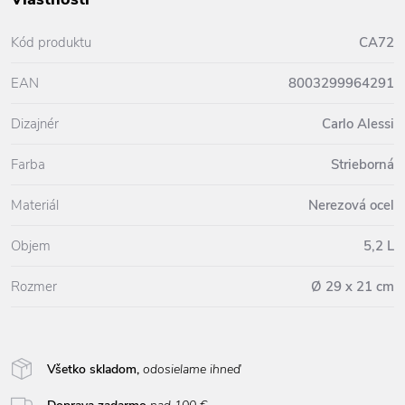
Kód produktu
CA72
EAN
8003299964291
Dizajnér
Carlo Alessi
Farba
Strieborná
Materiál
Nerezová ocel
Objem
5,2 L
Rozmer
Ø 29 x 21 cm
Všetko skladom,
odosielame ihneď