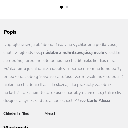
Popis
Doprajte si svoju obľúbenú fľašu vína vychladenú podľa vašej
chuti. V tejto štýlovej
nádobe z nehrdzavejúcej ocele
v lesklej
striebornej farbe môžete pohodlne chladiť niekoľko fliaš naraz.
Vďaka tomu je chladnička ideálnym pomocníkom na letné párty
pri bazéne alebo grilovanie na terase. Vedro však môžete použiť
nielen na chladenie fliaš, ale slúži aj ako praktický zásobník
na ľad. Za dizajnom tejto luxusnej nádoby na víno stojí taliansky
dizajnér a syn zakladateľa spoločnosti
Alessi
Carlo Alessi
.
Chladenie fliaš
Alessi
Vlastnosti