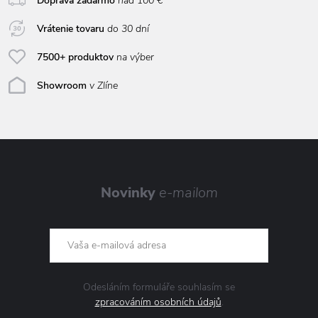
Doprava zadarmo
nad 100 €
Vrátenie tovaru
do 30 dní
7500+ produktov
na výber
Showroom
v Zlíne
Novinky
e-mailom
Odesláním formuláře souhlasím se
zpracováním osobních údajů
.