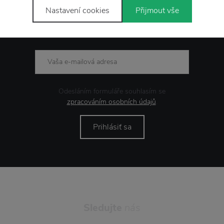
Nastavení cookies
Přijmout vše
Novinky
e-mailom
Odesláním formuláře souhlasím se
zpracováním osobních údajů
.
Prihlásiť sa
Sledujte
nás