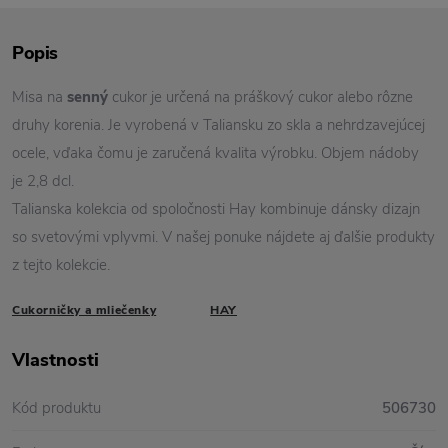
Popis
Misa na
senný
cukor je určená na práškový cukor alebo rôzne
druhy korenia. Je vyrobená v Taliansku zo skla a nehrdzavejúcej
ocele, vďaka čomu je zaručená kvalita výrobku. Objem nádoby
je 2,8 dcl.
Talianska kolekcia od spoločnosti Hay kombinuje dánsky dizajn
so svetovými vplyvmi. V našej ponuke nájdete aj ďalšie produkty
z tejto kolekcie.
Cukorničky a mliečenky
HAY
Vlastnosti
Kód produktu
506730