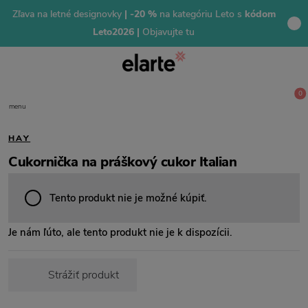
Zľava na letné designovky
| -20 %
na kategóriu Leto s
kódom
Leto2026 |
Objavujte tu
0
menu
HAY
Cukornička na práškový cukor Italian
Tento produkt nie je možné kúpiť.
Je nám ľúto, ale tento produkt nie je k dispozícii.
Strážiť produkt