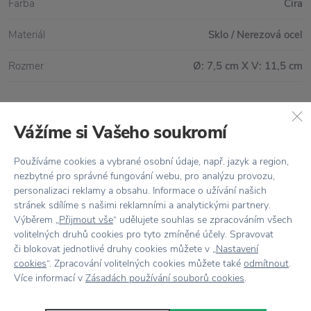
Farba
Číra
Materiál
Sklo / Nerezová ocel
Rozmer
Ø: 7,5 cm X V: 11,5 cm
Vážíme si Vašeho soukromí
Všetko skladom,
odosielame ihneď
Doprava zadarmo
nad 100 €
Používáme cookies a vybrané osobní údaje, např. jazyk a region,
nezbytné pro správné fungování webu, pro analýzu provozu,
Vrátenie tovaru
do 30 dní
personalizaci reklamy a obsahu. Informace o užívání našich
stránek sdílíme s našimi reklamními a analytickými partnery.
7500+ produktov
na výber
Výběrem „
Přijmout vše
“ udělujete souhlas se zpracováním všech
volitelných druhů cookies pro tyto zmíněné účely. Spravovat
Showroom
v Zlíne
či blokovat jednotlivé druhy cookies můžete v „
Nastavení
cookies
“. Zpracování volitelných cookies můžete také
odmítnout
.
Více informací v
Zásadách používání souborů cookies
.