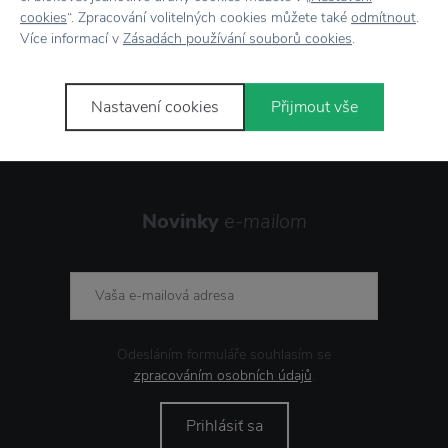
cookies
“. Zpracování volitelných cookies můžete také
odmítnout
.
7500+ produktov
na výber
Více informací v
Zásadách používání souborů cookies
.
Showroom
v Zlíne
Nastavení cookies
Přijmout vše
Novinky
e-mailom
Odesláním formuláře souhlasím se
zpracováním osobních údajů
.
Prihlásiť sa