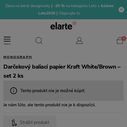
Zľava na letné designovky
| -20 %
na kategóriu Leto s
kódom
Leto2026 |
Objavujte tu
0
menu
MONOGRAPH
Darčekový baliaci papier Kraft White/Brown –
set 2 ks
Tento produkt nie je možné kúpiť.
Je nám ľúto, ale tento produkt nie je k dispozícii.
Strážiť produkt