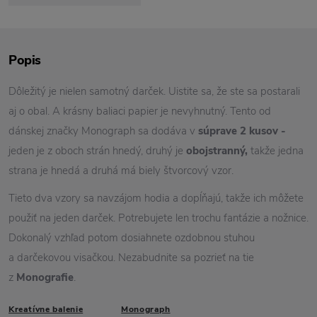
Popis
Dôležitý je nielen samotný darček. Uistite sa, že ste sa postarali
aj o obal. A krásny baliaci papier je nevyhnutný. Tento od
dánskej značky Monograph sa dodáva v
súprave 2 kusov -
jeden je z oboch strán hnedý, druhý je
obojstranný,
takže jedna
strana je hnedá a druhá má biely štvorcový vzor.
Tieto dva vzory sa navzájom hodia a dopĺňajú, takže ich môžete
použiť na jeden darček. Potrebujete len trochu fantázie a nožnice.
Dokonalý vzhľad potom dosiahnete ozdobnou stuhou
a darčekovou visačkou. Nezabudnite sa pozrieť na tie
z
Monografie
.
Kreatívne balenie
Monograph