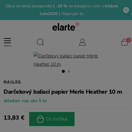
Zľava na letné designovky
| -20 %
na kategóriu Leto s
kódom
Leto2026 |
Objavujte tu
0
menu
MAILEG
Darčekový baliaci papier Merle Heather 10 m
skladom viac ako 5 ks
13,83 €
Do košíka