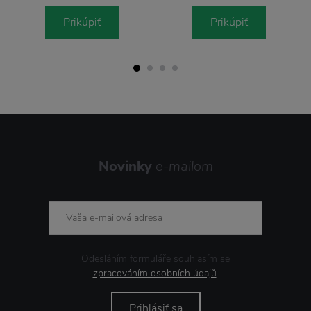
Prikúpiť
Prikúpiť
Novinky
e-mailom
Odesláním formuláře souhlasím se
zpracováním osobních údajů
.
Prihlásiť sa