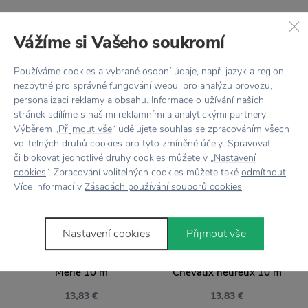
Vážíme si Vašeho soukromí
Stojí za
pozornosť
Používáme cookies a vybrané osobní údaje, např. jazyk a region,
nezbytné pro správné fungování webu, pro analýzu provozu,
personalizaci reklamy a obsahu. Informace o užívání našich
stránek sdílíme s našimi reklamními a analytickými partnery.
Výběrem „
Přijmout vše
“ udělujete souhlas se zpracováním všech
volitelných druhů cookies pro tyto zmíněné účely. Spravovat
či blokovat jednotlivé druhy cookies můžete v „
Nastavení
cookies
“. Zpracování volitelných cookies můžete také
odmítnout
.
Více informací v
Zásadách používání souborů cookies
.
Nastavení cookies
Přijmout vše
MAILEG
MAILEG
Darčekový baliaci papier
Darčekový baliaci papier
Merle 10 m
Chevaux heureux 10 m
13,83 €
13,83 €