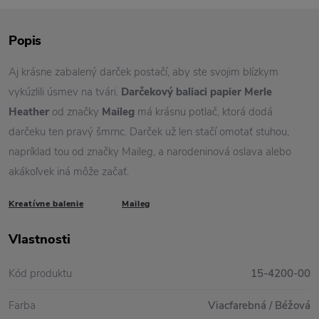
Popis
Aj krásne zabalený darček postačí, aby ste svojim blízkym
vykúzlili úsmev na tvári.
Darčekový baliaci papier Merle
Heather
od značky
Maileg
má krásnu potlač, ktorá dodá
darčeku ten pravý šmrnc. Darček už len stačí omotať stuhou,
napríklad tou od značky Maileg, a narodeninová oslava alebo
akákoľvek iná môže začať.
Kreatívne balenie
Maileg
Vlastnosti
Kód produktu
15-4200-00
Farba
Viacfarebná / Béžová