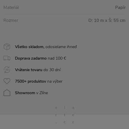
Materiál
Papír
Rozmer
D: 10 m x Š: 55 cm
Všetko skladom,
odosielame ihneď
Doprava zadarmo
nad 100 €
Vrátenie tovaru
do 30 dní
7500+ produktov
na výber
Showroom
v Zlíne