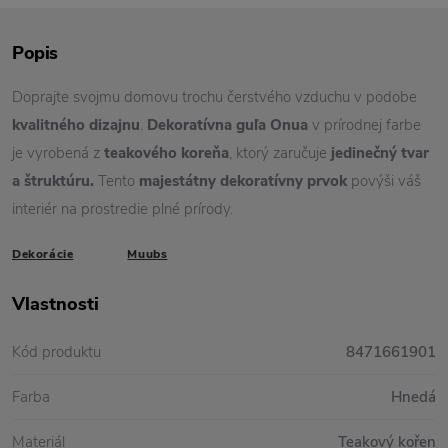
Popis
Doprajte svojmu domovu trochu čerstvého vzduchu v podobe
kvalitného dizajnu
.
Dekoratívna guľa Onua
v prírodnej farbe
je vyrobená z
teakového koreňa
, ktorý zaručuje
jedinečný tvar
a štruktúru.
Tento
majestátny dekoratívny prvok
povýši váš
interiér na prostredie plné prírody.
Dekorácie
Muubs
Vlastnosti
Kód produktu
8471661901
Farba
Hnedá
Materiál
Teakový kořen