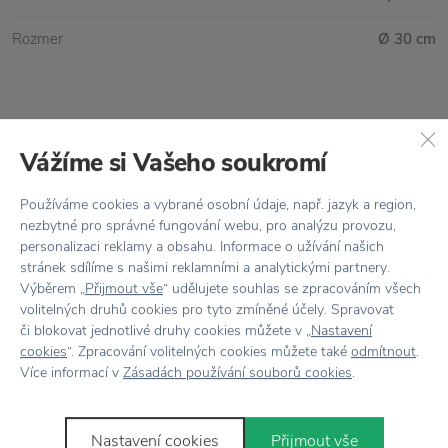
Rozmer
Ø 30 cm
Všetko skladom,
odosielame ihneď
Vážíme si Vašeho soukromí
Doprava zadarmo
nad 100 €
Používáme cookies a vybrané osobní údaje, např. jazyk a region,
Vrátenie tovaru
do 30 dní
nezbytné pro správné fungování webu, pro analýzu provozu,
personalizaci reklamy a obsahu. Informace o užívání našich
7500+ produktov
na výber
stránek sdílíme s našimi reklamními a analytickými partnery.
Výběrem „
Přijmout vše
“ udělujete souhlas se zpracováním všech
Showroom
v Zlíne
volitelných druhů cookies pro tyto zmíněné účely. Spravovat
či blokovat jednotlivé druhy cookies můžete v „
Nastavení
cookies
“. Zpracování volitelných cookies můžete také
odmítnout
.
Více informací v
Zásadách používání souborů cookies
.
Novinky
e-mailom
Nastavení cookies
Přijmout vše