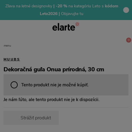
Zľava na letné designovky
| -20 %
na kategóriu Leto s
kódom
Leto2026 |
Objavujte tu
0
menu
MUUBS
Dekoračná guľa Onua prírodná, 30 cm
Tento produkt nie je možné kúpiť.
Je nám ľúto, ale tento produkt nie je k dispozícii.
Strážiť produkt