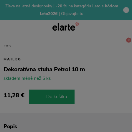
Zľava na letné designovky
| -20 %
na kategóriu Leto s
kódom
Leto2026 |
Objavujte tu
0
menu
MAILEG
Dekoratívna stuha Petrol 10 m
skladem méně než 5 ks
11,28 €
Do košíka
Popis