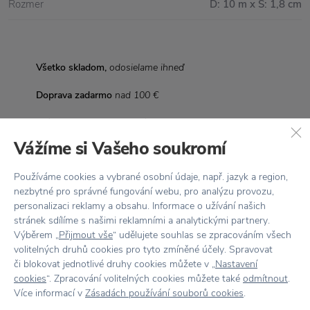
Rozmer
D: 10 m x Š: 1,8 cm
Všetko skladom,
odosielame ihneď
Doprava zadarmo
nad 100 €
Vrátenie tovaru
do 30 dní
Vážíme si Vašeho soukromí
7500+ produktov
na výber
Používáme cookies a vybrané osobní údaje, např. jazyk a region,
Showroom
v Zlíne
nezbytné pro správné fungování webu, pro analýzu provozu,
personalizaci reklamy a obsahu. Informace o užívání našich
stránek sdílíme s našimi reklamními a analytickými partnery.
Výběrem „
Přijmout vše
“ udělujete souhlas se zpracováním všech
volitelných druhů cookies pro tyto zmíněné účely. Spravovat
Stojí za
pozornosť
či blokovat jednotlivé druhy cookies můžete v „
Nastavení
cookies
“. Zpracování volitelných cookies můžete také
odmítnout
.
Více informací v
Zásadách používání souborů cookies
.