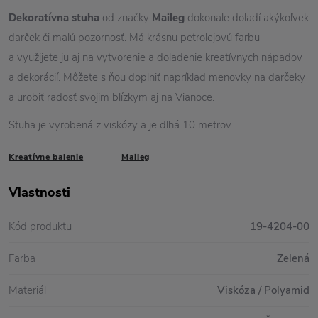
Dekoratívna stuha
od značky
Maileg
dokonale doladí akýkoľvek
darček či malú pozornosť. Má krásnu petrolejovú farbu
a využijete ju aj na vytvorenie a doladenie kreatívnych nápadov
a dekorácií. Môžete s ňou doplniť napríklad menovky na darčeky
a urobiť radosť svojim blízkym aj na Vianoce.
Stuha je vyrobená z viskózy a je dlhá 10 metrov.
Kreatívne balenie
Maileg
Vlastnosti
Kód produktu
19-4204-00
Farba
Zelená
Materiál
Viskóza / Polyamid