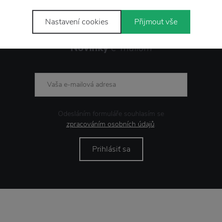
Nastavení cookies
Přijmout vše
Novinky
e-mailom
Odesláním formuláře souhlasím se
zpracováním osobních údajů
.
Prihlásiť sa