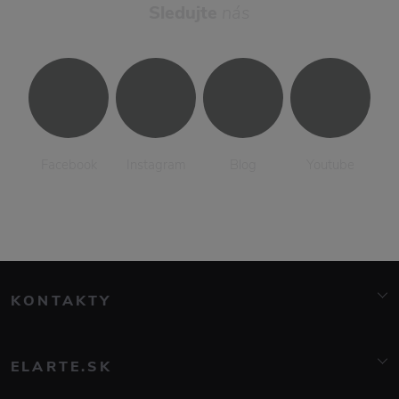
Sledujte
nás
Facebook
Instagram
Blog
Youtube
KONTAKTY
info@elarte.cz
+420 776 081 000
ELARTE.SK