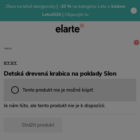
Zľava na letné designovky
| -20 %
na kategóriu Leto s
kódom
Leto2026 |
Objavujte tu
0
menu
OYOY
Detská drevená krabica na poklady Slon
Tento produkt nie je možné kúpiť.
Je nám ľúto, ale tento produkt nie je k dispozícii.
Strážiť produkt