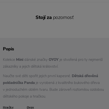
Stojí za
pozornosť
Popis
Kolekce
Mini
dánské značky
OYOY
je stvořená pro ty nejmenší
zákazníky a jejich dětská království.
Naučte své děti spořit jejich první kapesné.
Dětská dřevěná
pokladnička Panda
je vyrobená z kvalitního bukového dřeva
v jednoduchém oblém tvaru. Bude zároveň roztomilou ozdobou
dětského pokoje a hračkou.
Hračky
Oyoy