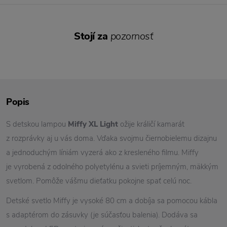
Stojí za
pozornosť
Popis
S detskou lampou
Miffy XL Light
ožije králičí kamarát
z rozprávky aj u vás doma. Vďaka svojmu čiernobielemu dizajnu
a jednoduchým líniám vyzerá ako z kresleného filmu. Miffy
je vyrobená z odolného polyetylénu a svieti príjemným, mäkkým
svetlom. Pomôže vášmu dieťatku pokojne spať celú noc.
Detské svetlo Miffy je vysoké 80 cm a dobíja sa pomocou kábla
s adaptérom do zásuvky (je súčasťou balenia). Dodáva sa