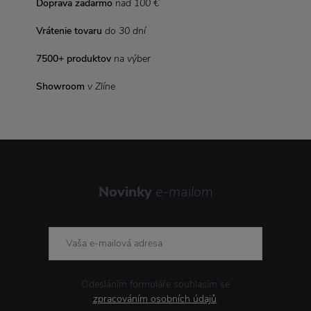
Doprava zadarmo
nad 100 €
Vrátenie tovaru
do 30 dní
7500+ produktov
na výber
Showroom
v Zlíne
Novinky
e-mailom
Odesláním formuláře souhlasím se
zpracováním osobních údajů
.