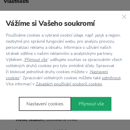
Vlastnosti
Kód produktu
HL80MFF
Vážíme si Vašeho soukromí
Farba
Biela
Používáme cookies a vybrané osobní údaje, např. jazyk a region,
Materiál
Polyethylen
nezbytné pro správné fungování webu, pro analýzu provozu,
personalizaci reklamy a obsahu. Informace o užívání našich
stránek sdílíme s našimi reklamními a analytickými partnery.
Napájanie
Adaptér, napájací kábel
Výběrem „
Přijmout vše
“ udělujete souhlas se zpracováním všech
volitelných druhů cookies pro tyto zmíněné účely. Spravovat
Rozmer
V: 80 cm x Š: 40 cm x H: 40 cm
či blokovat jednotlivé druhy cookies můžete v „
Nastavení
cookies
“. Zpracování volitelných cookies můžete také
odmítnout
.
Stmievač
6 stupňov intenzity, vrátane nočného režimu
Více informací v
Zásadách používání souborů cookies
.
Žiarovka
LED
Nastavení cookies
Přijmout vše
Všetko skladom,
odosielame ihneď