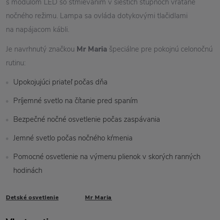
s modulom LED so stmievaním v šiestich stupňoch vrátane
nočného režimu. Lampa sa ovláda dotykovými tlačidlami
na napájacom kábli.
Je navrhnutý značkou
Mr Maria
špeciálne pre pokojnú celonočnú
rutinu:
Upokojujúci priateľ počas dňa
Príjemné svetlo na čítanie pred spaním
Bezpečné nočné osvetlenie počas zaspávania
Jemné svetlo počas nočného kŕmenia
Pomocné osvetlenie na výmenu plienok v skorých ranných
hodinách
Detské osvetlenie
Mr Maria