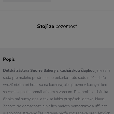
Stojí za
pozornosť
Popis
Detská zástera Snorre Bakery s kuchárskou čiapkou
je krásna
sada pre malého pekára alebo pekárku. Túto sadu môže dieťa
využiť nielen pri hraní sa na kuchára, ale aj rovno v kuchyni, keď
sa chce zapojiť a pomáhať vám s varením. Roztomilá kuchárska
čiapka má suchý zips, a tak sa ľahko prispôsobí detskej hlave.
Zapojte do domácnosti aj vašich malých pomocníkov a užívajte
si spoločne strávený čas. Varenie môže byť zábava pre všetkých.