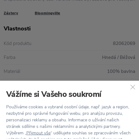
Zástery
Bloomingville
Vlastnosti
Kód produktu
82062069
Farba
Hnedá / Béžová
Materiál
100% bavlna
Rozmer
D: 60 cm x V: 50 cm
Vážíme si Vašeho soukromí
Údržba
Lze prát v pračce na 40°
Používáme cookies a vybrané osobní údaje, např. jazyk a region,
nezbytné pro správné fungování webu, pro analýzu provozu,
personalizaci reklamy a obsahu. Informace o užívání našich
stránek sdílíme s našimi reklamními a analytickými partnery.
Všetko skladom,
odosielame ihneď
Výběrem „
Přijmout vše
“ udělujete souhlas se zpracováním všech