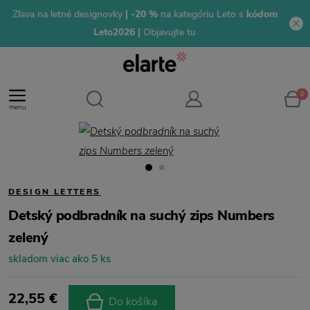
Zľava na letné designovky
| -20 %
na kategóriu Leto s
kódom
Leto2026 |
Objavujte tu
0
menu
DESIGN LETTERS
Detský podbradník na suchý zips Numbers
zelený
skladom viac ako 5 ks
22,55 €
Do košíka