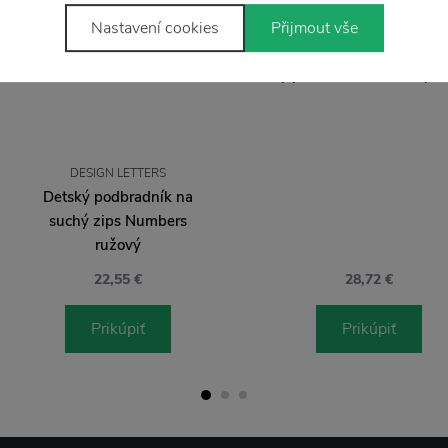
Nastavení cookies
Přijmout vše
DESIGN LETTERS
Detský príbor Letters zelený - 
DESIGN LETTERS
Detský podbradník na
suchý zips Numbers
ružový
22,55 €
28,72 €
Prikúpiť
Prikúpiť