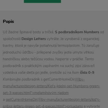
Popis
Už žiadne špinavé body a tričká.
S podbradníkom Numbers
od
spoločnosti
Design Letters
vyhráte. Je vyrobená z organickej
bavlny, ktorá je navyše potiahnutá termoplastom. To zaručuje
jednoduchú údržbu - prilepené zvyšky jedla umyte vlhkou
handričkou alebo tečúcou vodou. Neperte v práčke. Tento
podbradník s praktickým zapínaním na suchý zips zároveň
vzdeláva vaše dieťa pri jedle, pretože sú na ňom
čísla 0-9
.
Kombinujte podbradník s getCurrentHomeDir
()}]by-
manufacturer/design-letters/Kid's-jidelni-set-Numbers-green-
set-3-pieces.html">melamínovým riadom
a
getCurrentHomeDir()}]by-manufacturer/design-letters/kid's-
pribor-letters-green-set-4-pieces.html">prísadami
a vytvorte