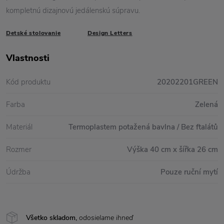
kompletnú dizajnovú jedálenskú súpravu.
Detské stolovanie
Design Letters
Vlastnosti
Kód produktu
20202201GREEN
Farba
Zelená
Materiál
Termoplastem potažená bavlna / Bez ftalátů
Rozmer
Výška 40 cm x šířka 26 cm
Údržba
Pouze ruční mytí
Všetko skladom,
odosielame ihneď