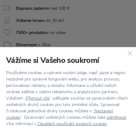
Doprava zadarmo
nad 100 €
Vrátenie tovaru
do 30 dní
7500+ produktov
na výber
Showroom
v Zlíne
Vážíme si Vašeho soukromí
Používáme cookies a vybrané osobní údaje, např. jazyk a region,
nezbytné pro správné fungování webu, pro analýzu provozu,
personalizaci reklamy a obsahu. Informace o užívání našich
stránek sdílíme s našimi reklamními a analytickými partnery.
Výběrem „
Přijmout vše
“ udělujete souhlas se zpracováním všech
Stojí za
pozornosť
volitelných druhů cookies pro tyto zmíněné účely. Spravovat
či blokovat jednotlivé druhy cookies můžete v „
Nastavení
cookies
“. Zpracování volitelných cookies můžete také
odmítnout
.
Více informací v
Zásadách používání souborů cookies
.