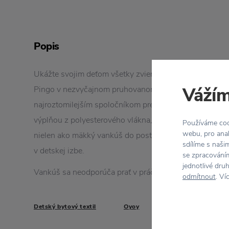
Popis
Ukážte svojim deťom všetky zvieratá, ktoré sú na tomto
Vážím
Pingo v nezvyčajnom pruhovanom čiernobielom fleecu
najroztomilejším spoločníkom pred spaním. Ručne šit
výplňou z polyesterového vlákna, vyšívané oči, nos a ú
Používáme cook
webu, pro anal
nielen ako mäkký vankúš do postieľky, ale aj ako hračk
sdílíme s naši
v detskej izbe.
se zpracováním
jednotlivé dru
Vankúš sa neodporúča prať v práčke, iba ručne!
odmítnout
. Ví
Detský bytový textil
Oyoy