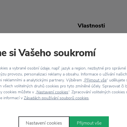
Vlastnosti
 svete. Spiaci tučniak
Kód produktu
e si Vašeho soukromí
 bude tým
EAN
ý vankúš s mäkkou
sta. Zviera môže slúžiť
ies a vybrané osobní údaje, např. jazyk a region, nezbytné pro správné
Farba
ýzu provozu, personalizaci reklamy a obsahu. Informace o užívání našic
a a krásna dekorácia
mi reklamními a analytickými partnery. Výběrem „
Přijmout vše
“ udělujete
 všech volitelných druhů cookies pro tyto zmíněné účely. Spravovat či 
Materiál
hy cookies můžete v „
Nastavení cookies
“. Zpracování volitelných cookies
ce informací v
Zásadách používání souborů cookies
.
Rozmer
Nastavení cookies
Přijmout vše