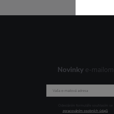
Novinky
e-mailom
Odesláním formuláře souhlasím se
zpracováním osobních údajů
.