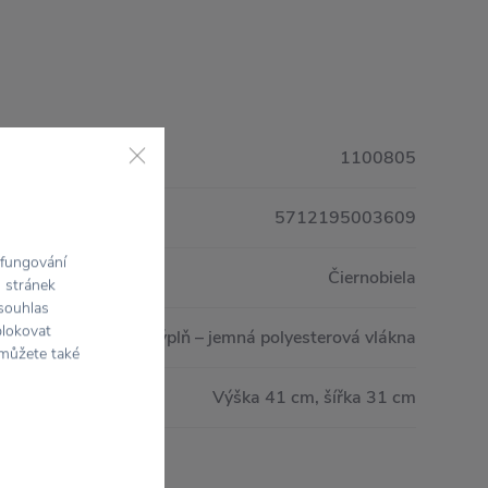
1100805
5712195003609
 fungování
Čiernobiela
h stránek
 souhlas
blokovat
100 % bavlna / Výplň – jemná polyesterová vlákna
 můžete také
Výška 41 cm, šířka 31 cm