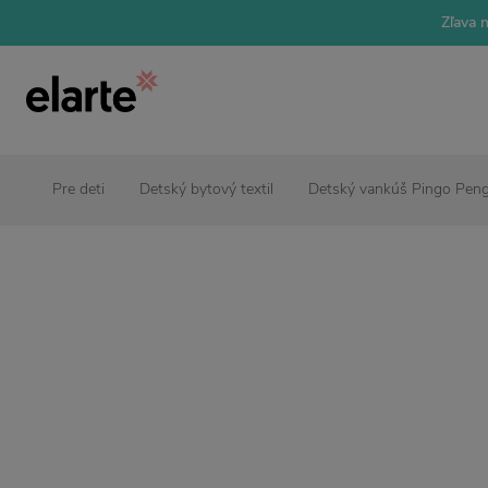
Zľava 
Pre deti
Detský bytový textil
Detský vankúš Pingo Pen