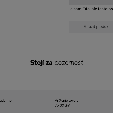
Je nám ľúto, ale tento pro
Strážiť produkt
Stojí za
pozornosť
zadarmo
Vrátenie tovaru
do 30 dní