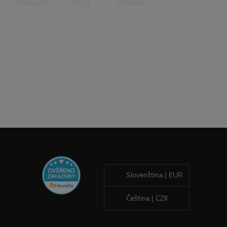
Instagram
Blog
Youtube
Slovenština | EUR
Čeština | CZK