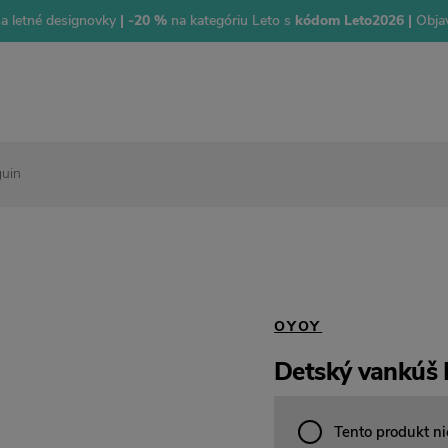
na letné designovky
| -20 %
na kategóriu Leto s
kódom Leto2026 |
Objav
guin
OYOY
Detský vankúš 
Tento produkt ni