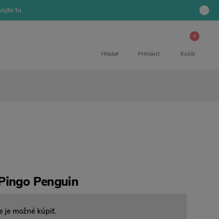
ujte tu
0
Hľadať
Prihlásiť
Košík
Pingo Penguin
e je možné kúpiť.