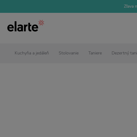
Zľava 
Kuchyňa a jedáleň
Stolovanie
Taniere
Dezertný tan