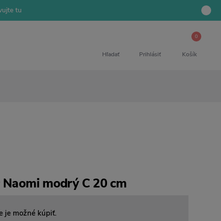
ujte tu
0
Hľadať
Prihlásiť
Košík
r Naomi modrý C 20 cm
e je možné kúpiť.