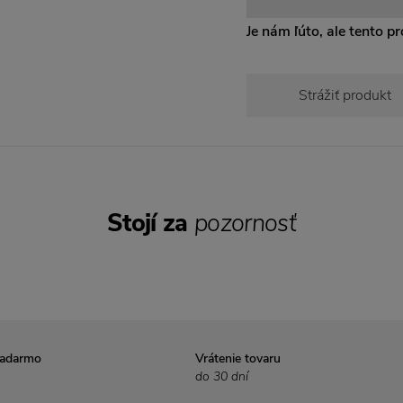
Je nám ľúto, ale tento pro
Strážiť produkt
Stojí za
pozornosť
zadarmo
Vrátenie tovaru
do 30 dní