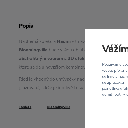
Popis
Nádherná kolekcia
Naomi
v tmavomodrej farbe od dán
Vážím
Bloomingville
bude vašou obľúbenou. Menší dezertný 
abstraktným vzorom s 3D efektom
. Je k dispozícii 
Používáme cook
ktoré sa dajú navzájom kombinovať.
webu, pro anal
sdílíme s naši
Riad je vhodný do umývačky riadu a mikrovlnnej rúry. 
se zpracováním
glazovaná, takže jednotlivé kusy sa môžu farebne líšiť.
jednotlivé dru
odmítnout
. Ví
Taniere
Bloomingville