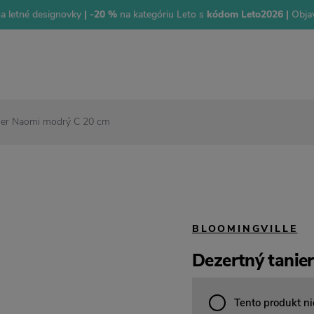
na letné designovky
| -20 %
na kategóriu Leto s
kódom Leto2026 |
Objav
ier Naomi modrý C 20 cm
BLOOMINGVILLE
Dezertný tanie
Tento produkt ni