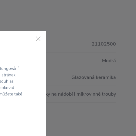
21102500
Modrá
 fungování
h stránek
Glazovaná keramika
 souhlas
blokovat
Vhodný do myčky na nádobí i mikrovlnné trouby
 můžete také