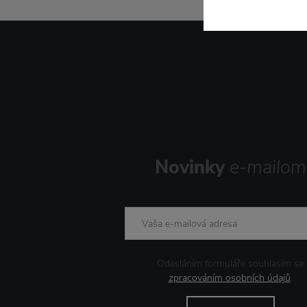
Novinky
e-mailom
Odesláním formuláře souhlasím se
zpracováním osobních údajů
.