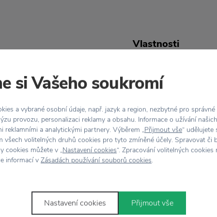
Vlastnosti
skej značky
Kód produktu
e si Vašeho soukromí
tanier je zdobený
Farba
v troch rôznych variantoch,
ies a vybrané osobní údaje, např. jazyk a region, nezbytné pro správné
ýzu provozu, personalizaci reklamy a obsahu. Informace o užívání našic
Materiál
mi reklamními a analytickými partnery. Výběrem „
Přijmout vše
“ udělujete
Keramika je ručne
 všech volitelných druhů cookies pro tyto zmíněné účely. Spravovat či 
Údržba
hy cookies můžete v „
Nastavení cookies
“. Zpracování volitelných cookies
ce informací v
Zásadách používání souborů cookies
.
Nastavení cookies
Přijmout vše