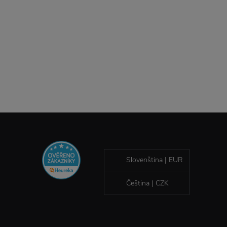
Slovenština | EUR
Čeština | CZK