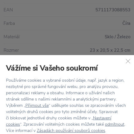
EAN
5711173088553
Farba
Číra
Materiál
Sklo / Železo
Rozmer
23 x 20,5 x 22,5 cm
Vážíme si Vašeho soukromí
Všetko skladom,
odosielame ihneď
Používáme cookies a vybrané osobní údaje, např. jazyk a region,
nezbytné pro správné fungování webu, pro analýzu provozu,
Doprava zadarmo
nad 100 €
personalizaci reklamy a obsahu. Informace o užívání našich
stránek sdílíme s našimi reklamními a analytickými partnery.
Vrátenie tovaru
do 30 dní
Výběrem „
Přijmout vše
“ udělujete souhlas se zpracováním všech
volitelných druhů cookies pro tyto zmíněné účely. Spravovat
7500+ produktov
na výber
či blokovat jednotlivé druhy cookies můžete v „
Nastavení
cookies
“. Zpracování volitelných cookies můžete také
odmítnout
.
Showroom
v Zlíne
Více informací v
Zásadách používání souborů cookies
.