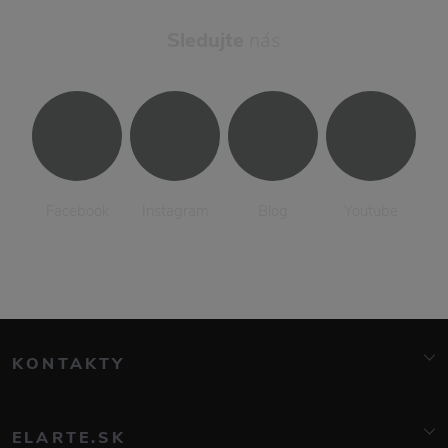
Sledujte
nás
Facebook
Instagram
Blog
Youtube
KONTAKTY
info@elarte.cz
+420 776 081 000
ELARTE.SK