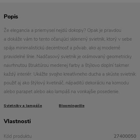
Popis
Že elegancia a priemysel nejdú dokopy? Opak je pravdou
a dokáže vám to tento očarujúci sklenený svietnik, ktorý v sebe
spája minimalistickú decentnosť a pôvab, ako aj moderné
pravidelné línie. Nadčasový svietnik je orámovaný geometricky
navrhnutou štruktúrou medenej farby a štýlovo doplní takmer
každý interiér. Ukážte svojho kreatívneho ducha a skúste svietnik
použiť aj ako štýlový kvetináč, nápaditú dekoráciu na komodu
alebo parapet alebo ako lampáš na vonkajšie posedenie.
Svietniky a lampáše
Bloomingville
Vlastnosti
Kód produktu
27400050